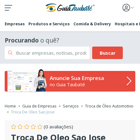
Empresas
Produtos e Serviços
Comida & Delivery
Hospitais e
Procurando
o quê?
Buscar
Anuncie Sua Empresa
no Guia Taubaté
Home
Guia de Empresas
Serviços
Troca de Óleo Automotivo
Troca De Oleo Sao Jose
(0 avaliações)
Troca De Oleo Sao Jose