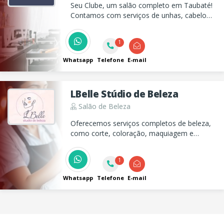
Seu Clube, um salão completo em Taubaté!
Contamos com serviços de unhas, cabelo
,depilação, podologia, sobrancelhas,
estética, barbearia, além de um delicioso
1
bistrô!
Whatsapp
Telefone
E-mail
LBelle Stúdio de Beleza
Salão de Beleza
Oferecemos serviços completos de beleza,
como corte, coloração, maquiagem e
manicure, garantindo que você se sinta
incrível em qualquer ocasião.
1
Whatsapp
Telefone
E-mail