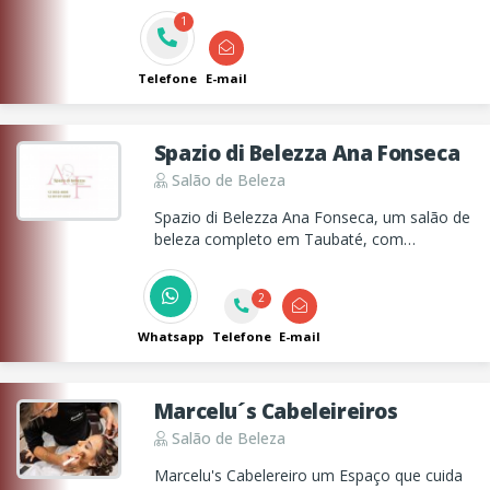
unissex ,permanente afro,coloração,
1
peogressiva ,tratamentos capilares ,mega
hair etc
Telefone
E-mail
Spazio di Belezza Ana Fonseca
Salão de Beleza
Spazio di Belezza Ana Fonseca, um salão de
beleza completo em Taubaté, com
atendimento de manicure e pedicure,
cabelereiros, depilação e massagens e
2
tambem com atendimento domiciliar!
Whatsapp
Telefone
E-mail
Marcelu´s Cabeleireiros
Salão de Beleza
Marcelu's Cabelereiro um Espaço que cuida