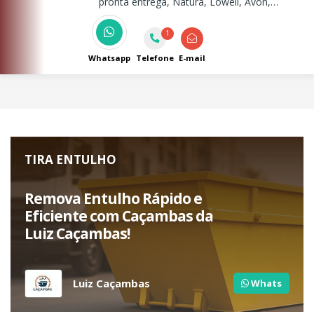
pronta entrega, Natura, Lowell, Avon,
Eudora, Hinodê, Abelha Rainha, Jequiti, Mary
kay, O Boticário, Oui, Mawal e muito mais.
1
Whatsapp
Telefone
E-mail
TIRA ENTULHO
Remova Entulho Rápido e
Eficiente com Caçambas da
Luiz Caçambas!
Luiz Caçambas
Whats