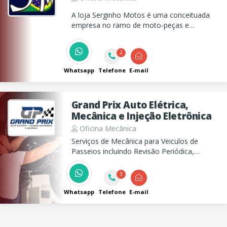
A loja Serginho Motos é uma conceituada
empresa no ramo de moto-peças e
manutenção, atuando há mais de 25 anos.
2
Whatsapp
Telefone
E-mail
Grand Prix Auto Elétrica,
Mecânica e Injeção Eletrônica
Oficina Mecânica
Serviços de Mecânica para Veiculos de
Passeios incluindo Revisão Periódica,
Manutenção de Correia Dentada,
Suspensão, Freio, Embreagem, além de
3
Serviços de Auto Elétrica para Veículos de
Passeio, Caminhões, Tratores e Máq. de
Whatsapp
Telefone
E-mail
Terraplanagem.