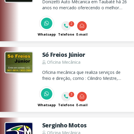
Donizetti Auto Mêcanica em Taubaté há 26
anos no mercado oferecendo o melhor
serviço para seu veículo.
2
Whatsapp
Telefone
E-mail
Só Freios Júnior
Oficina Mecânica
Oficina mecânica que realiza serviços de
freio e direção, como : Cilindro Mestre,
Hidrovácuo, Caixa de Direção (Mecânica e
Hidráulica), Pinças, Retifica em disco e
3
Tambor.
Whatsapp
Telefone
E-mail
Serginho Motos
Oficina Mecânica