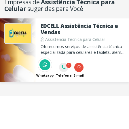
Empresas de
Assistência Técnica para
Celular
sugeridas para Você
EDCELL Assistência Técnica e
Vendas
Assistência Técnica para Celular
Oferecemos serviços de assistência técnica
especializada para celulares e tablets, alem
disso temos as películas NANO HD, a mais
resistente e que realmente protege seu
1
aparelho, venha nos conhecer temos de
tudo para seu celular.
Whatsapp
Telefone
E-mail