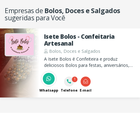
Empresas de
Bolos, Doces e Salgados
sugeridas para Você
Isete Bolos - Confeitaria
Artesanal
Bolos, Doces e Salgados
A Isete Bolos é Confeiteira e produz
deliciosos Bolos para festas, aniversários,
café da tarde e eventos, além de centos de
brigadeiro, beijinho, doces finos, salgados e
1
pão de queijo fresquinho! Somente delivery
e encomendas
Whatsapp
Telefone
E-mail