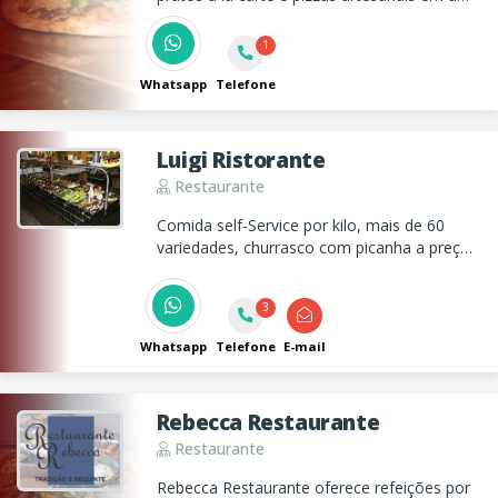
ambiente acolhedor e ingredientes frescos.
Venha nos conhecer ou peça através de
1
nosso Delivery.
Whatsapp
Telefone
Luigi Ristorante
Restaurante
Comida self-Service por kilo, mais de 60
variedades, churrasco com picanha a preço
de Buffet e disk marmitex. Estacionamento
gratuito.
3
Whatsapp
Telefone
E-mail
Rebecca Restaurante
Restaurante
Rebecca Restaurante oferece refeições por