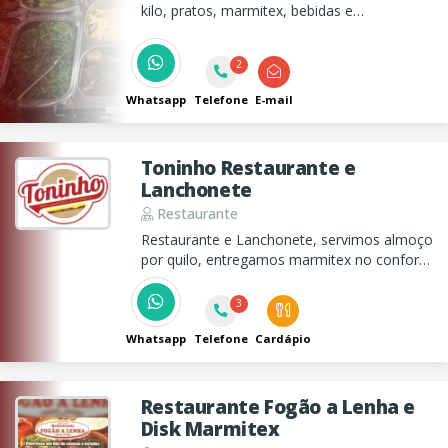
kilo, pratos, marmitex, bebidas e
sobremesas. Entregamos marmitex no
centro para sua comodidade!
2
Whatsapp
Telefone
E-mail
Toninho Restaurante e
Lanchonete
Restaurante
Restaurante e Lanchonete, servimos almoço
por quilo, entregamos marmitex no conforto
da sua casa, ou trabalho e também
servimos deliciosos lanches no período da
3
noite.
Whatsapp
Telefone
Cardápio
Restaurante Fogão a Lenha e
Disk Marmitex