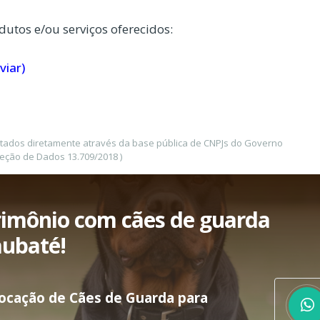
dutos e/ou serviços oferecidos:
viar)
etados diretamente através da base pública de CNPJs do Governo
teção de Dados 13.709/2018 )
rimônio com cães de guarda
aubaté!
Locação de Cães de Guarda para