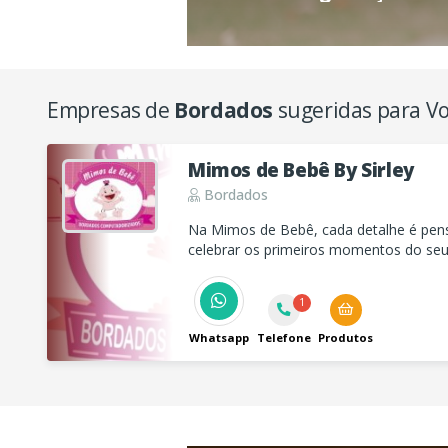
Empresas de
Bordados
sugeridas para V
Mimos de Bebê By Sirley
Bordados
Na Mimos de Bebê, cada detalhe é pen
celebrar os primeiros momentos do se
delicadas, presentes especiais e muito
Encante-se com nossos mimos!
1
Whatsapp
Telefone
Produtos