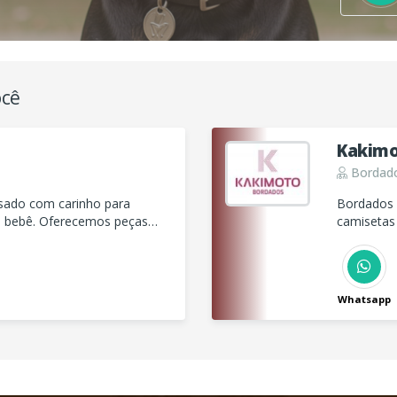
ocê
Kakimo
Bordad
sado com carinho para
Bordados 
u bebê. Oferecemos peças
camisetas
 amor em cada criação. ? ✨
Whatsapp