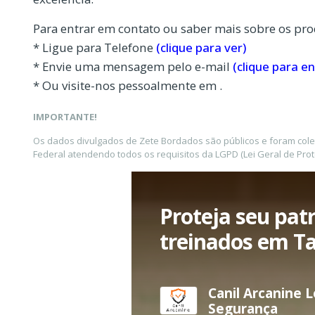
Para entrar em contato ou saber mais sobre os pro
* Ligue para Telefone
(clique para ver)
* Envie uma mensagem pelo e-mail
(clique para en
* Ou visite-nos pessoalmente em .
IMPORTANTE!
Os dados divulgados de Zete Bordados são públicos e foram col
Federal atendendo todos os requisitos da LGPD (Lei Geral de Pro
Proteja seu pat
treinados em T
Canil Arcanine 
Segurança