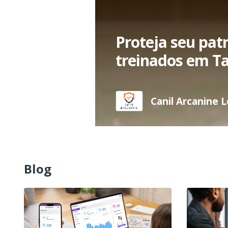
Proteja seu pat
treinados em T
Canil Arcanine 
Blog