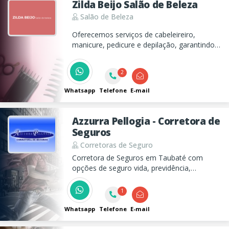
Zilda Beijo Salão de Beleza
Salão de Beleza
Oferecemos serviços de cabeleireiro,
manicure, pedicure e depilação, garantindo
qualidade e atenção aos detalhes para
realçar sua beleza.
2
Whatsapp
Telefone
E-mail
Azzurra Pellogia - Corretora de
Seguros
Corretoras de Seguro
Corretora de Seguros em Taubaté com
opções de seguro vida, previdência,
empresarial, residencial, fiança e muito mais!
1
Whatsapp
Telefone
E-mail