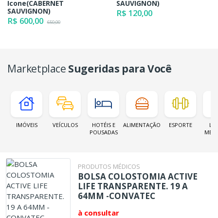
Icone(CABERNET
SAUVIGNON)
SAUVIGNON)
R$ 120,00
R$ 600,00
650,00
Marketplace
Sugeridas para Você
IMÓVEIS
VEÍCULOS
HOTÉIS E
ALIMENTAÇÃO
ESPORTE
LOJ
POUSADAS
MER
PRODUTOS MÉDICOS
BOLSA COLOSTOMIA ACTIVE
LIFE TRANSPARENTE. 19 A
64MM -CONVATEC
à consultar