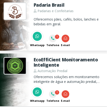
Padaria Brasil
Padarias e Confeitarias
Oferecemos pães, cafés, bolos, lanches e
bebidas em geral.
1
Whatsapp
Telefone
E-mail
EcoEffiCient Monitoramento
Inteligente
Automação Predial
Oferecemos soluções em monitoramento
inteligente de água e automação predial,
garantindo maior eficiência e
sustentabilidade em condomínios e edifícios.
1
Conheça nossos serviços e transforme a
gestão de recursos hídricos.
Whatsapp
Telefone
E-mail