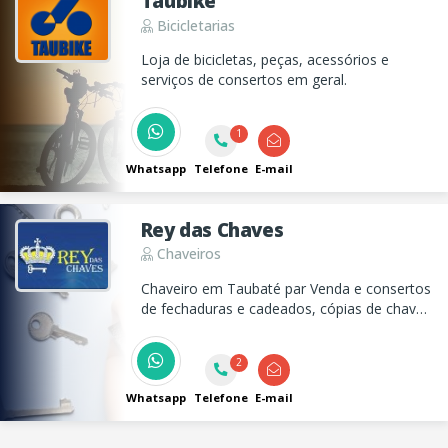
Taubike
Bicicletarias
Loja de bicicletas, peças, acessórios e
serviços de consertos em geral.
1
Whatsapp
Telefone
E-mail
Rey das Chaves
Chaveiros
Chaveiro em Taubaté par Venda e consertos
de fechaduras e cadeados, cópias de chaves
em geral, módulos imobilizadores,
colocação de fechaduras, entre outros.
2
Whatsapp
Telefone
E-mail