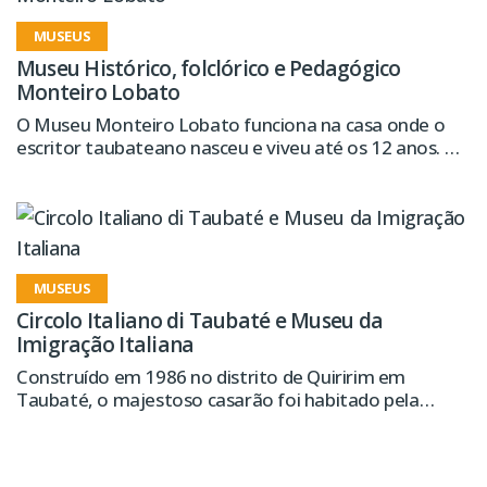
MUSEUS
Museu Histórico, folclórico e Pedagógico
Monteiro Lobato
O Museu Monteiro Lobato funciona na casa onde o
escritor taubateano nasceu e viveu até os 12 anos. O
local possui um acervo com objetos pessoais, as
primeiras edições dos livros do escritor e uma vasta
biblioteca com obras de Lobato
MUSEUS
Circolo Italiano di Taubaté e Museu da
Imigração Italiana
Construído em 1986 no distrito de Quiririm em
Taubaté, o majestoso casarão foi habitado pela
família Indiani de 1903 a 1958. Restaurado, hoje o
prédio abriga o Museu da Imigração Italiana e a sede
do Circolo Italiano di Taubaté