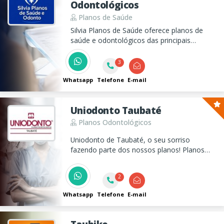
Odontológicos
Planos de Saúde
Silvia Planos de Saúde oferece planos de
saúde e odontológicos das principais
operadoras como Sulamérica, Santa Casa
Saúde, Porto Saúde, Bradesco Saúde,
3
Hapvida, entre outras. Trabalhamos com
planos individuais, fisico e empresarial.
Whatsapp
Telefone
E-mail
Uniodonto Taubaté
Planos Odontológicos
Uniodonto de Taubaté, o seu sorriso
fazendo parte dos nossos planos! Planos
Odontológicos desde 1997.
2
Whatsapp
Telefone
E-mail