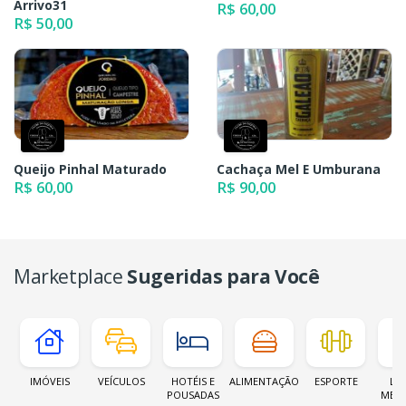
Arrivo31
R$ 60,00
R$ 50,00
Queijo Pinhal Maturado
Cachaça Mel E Umburana
R$ 60,00
R$ 90,00
Marketplace
Sugeridas para Você
IMÓVEIS
VEÍCULOS
HOTÉIS E
ALIMENTAÇÃO
ESPORTE
LOJ
POUSADAS
MER