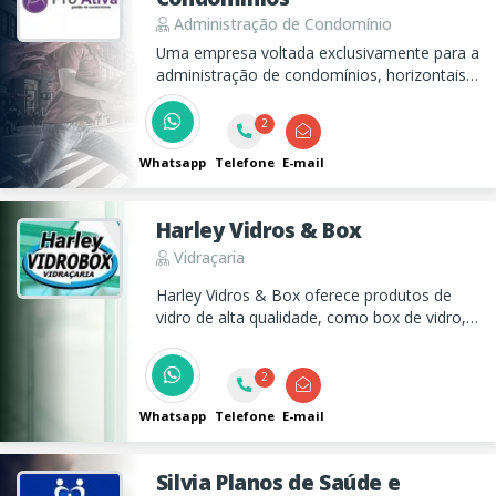
Administração de Condomínio
Uma empresa voltada exclusivamente para a
administração de condomínios, horizontais e
verticais, residenciais e comerciais.
2
Whatsapp
Telefone
E-mail
Harley Vidros & Box
Vidraçaria
Harley Vidros & Box oferece produtos de
vidro de alta qualidade, como box de vidro,
portas, janelas, coberturas, espelhos e
barras antipânico para residências e
2
empresas.
Whatsapp
Telefone
E-mail
Silvia Planos de Saúde e