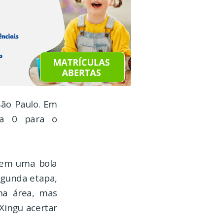
São Paulo. Em
 a 0 para o
 em uma bola
egunda etapa,
na área, mas
 Xingu acertar