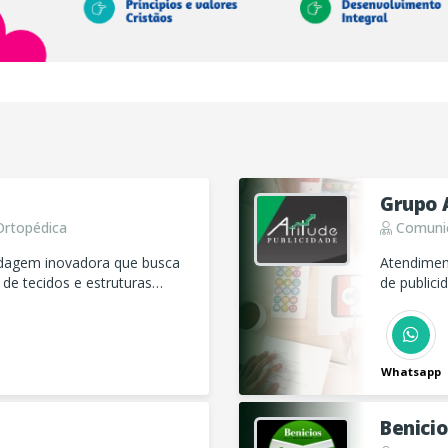
Grupo 
Ortopédica
Comunic
rdagem inovadora que busca
Atendimen
de tecidos e estruturas
de publici
entas que estimulam a
folders, b
.
luminosos,
Whatsapp
Benici