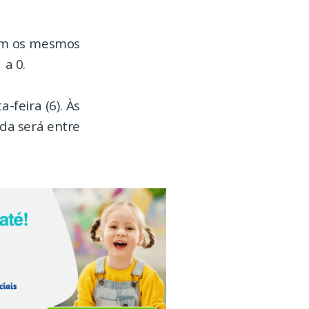
com os mesmos
 a 0.
-feira (6). Às
ida será entre