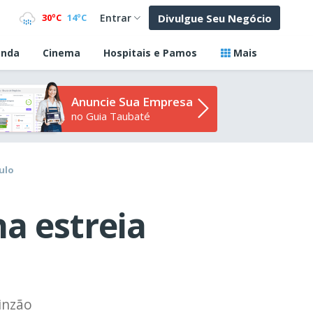
Divulgue Seu Negócio
30ºC
14ºC
Entrar
nda
Cinema
Hospitais e Pamos
Mais
Anuncie Sua Empresa
no Guia Taubaté
ulo
a estreia
inzão