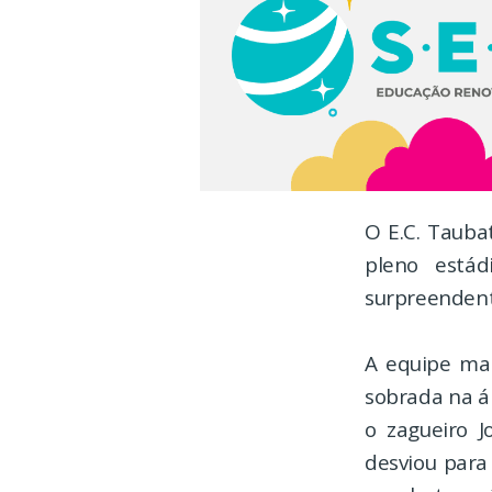
O E.C. Tauba
pleno está
surpreendent
A equipe ma
sobrada na á
o zagueiro 
desviou para 