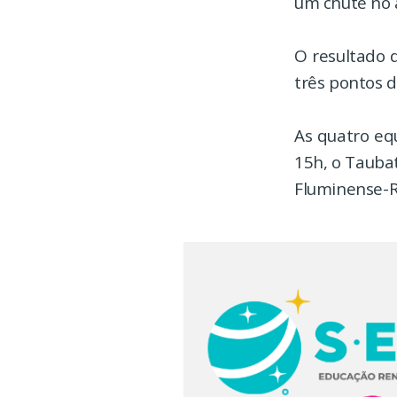
um chute no 
O resultado 
três pontos d
As quatro equ
15h, o Taubat
Fluminense-RJ