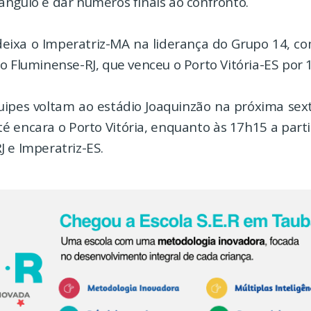
ângulo e dar números finais ao confronto.
deixa o Imperatriz-MA na liderança do Grupo 14, 
o Fluminense-RJ, que venceu o Porto Vitória-ES por 1
ipes voltam ao estádio Joaquinzão na próxima sexta
é encara o Porto Vitória, enquanto às 17h15 a part
 e Imperatriz-ES.