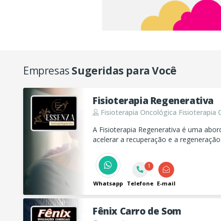
Empresas
Sugeridas para Você
Fisioterapia Regenerativa
Fisioterapia Oncológica Fisioterapia 
A Fisioterapia Regenerativa é uma abo
acelerar a recuperação e a regeneração 
corporais, utilizando técnicas e ferram
capacidade natural do corpo de se curar
1
Whatsapp
Telefone
E-mail
Fênix Carro de Som