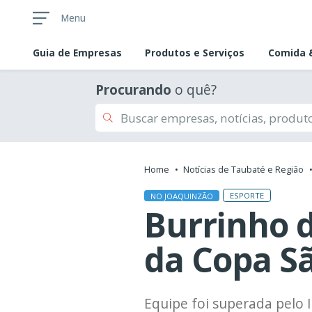
Menu
Guia de
Empresas
Produtos e Serviços
Comida &
Procurando
o quê?
Home
Notícias de Taubaté e Região
ESPORTE
NO JOAQUINZÃO
Burrinho d
da Copa S
Equipe foi superada pelo 