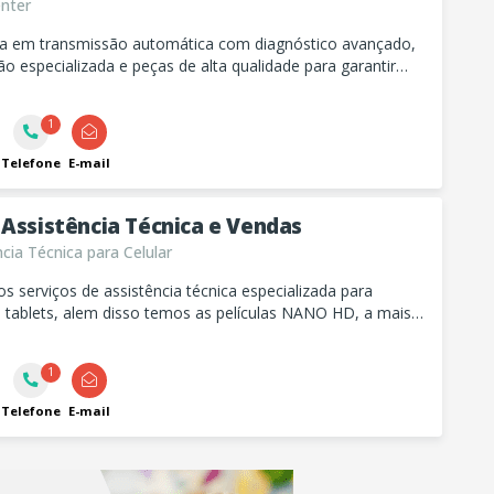
nter
sta em transmissão automática com diagnóstico avançado,
 especializada e peças de alta qualidade para garantir
o, segurança e confiança no seu veículo.
1
Telefone
E-mail
 Assistência Técnica e Vendas
cia Técnica para Celular
 serviços de assistência técnica especializada para
e tablets, alem disso temos as películas NANO HD, a mais
 e que realmente protege seu aparelho, venha nos
emos de tudo para seu celular.
1
Telefone
E-mail