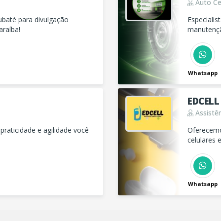
Auto Ce
Especiali
raíba!
manutenção
desempenh
Whatsapp
EDCELL
Assistên
 praticidade e agilidade você
Oferecemos
celulares 
resistente
conhecer t
Whatsapp