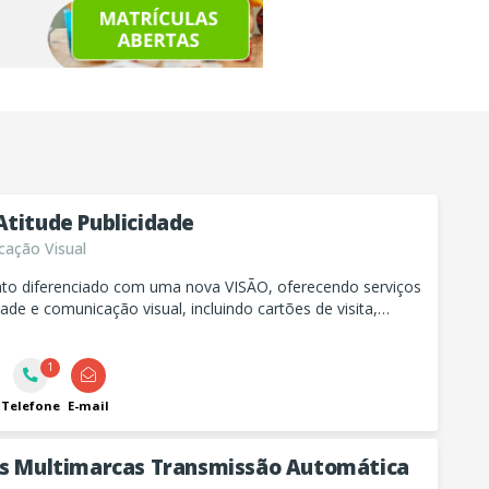
Atitude Publicidade
ação Visual
to diferenciado com uma nova VISÃO, oferecendo serviços
dade e comunicação visual, incluindo cartões de visita,
anners, fachadas, adesivos, convites, cardápios, painéis
 totens e muito mais!
1
Telefone
E-mail
os Multimarcas Transmissão Automática