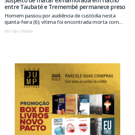
Suspeito de matar ex-namorada em riacho
entre Taubaté e Tremembé permanece preso
Homem passou por audiência de custódia nesta
quinta-feira (6); vítima foi encontrada morta com
sinais de violência.
Há 1 dia | Plantão