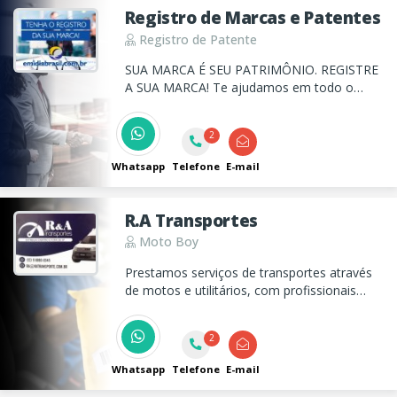
Registro de Marcas e Patentes
Registro de Patente
SUA MARCA É SEU PATRIMÔNIO. REGISTRE
A SUA MARCA! Te ajudamos em todo o
processo de registro da sua marca e
patente!
2
Whatsapp
Telefone
E-mail
R.A Transportes
Moto Boy
Prestamos serviços de transportes através
de motos e utilitários, com profissionais
treinados. Entregas e coletas Rápidas de
cargas em aeroportos, transportadoras,
2
entre outros...
Whatsapp
Telefone
E-mail