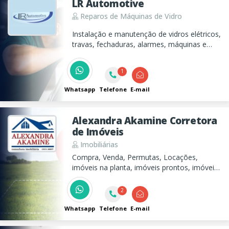
LR Automotive
Reparos de Máquinas de Vidro
Instalação e manutenção de vidros elétricos,
travas, fechaduras, alarmes, máquinas e
módulos de vidro. Única em Taubaté com
manutenção de teto solar. Também
1
polimento de faróis.
Whatsapp
Telefone
E-mail
Alexandra Akamine Corretora
de Imóveis
Imobiliárias
Compra, Venda, Permutas, Locações,
imóveis na planta, imóveis prontos, imóveis
rurais, Contratos avulsos, Avaliações
imobiliárias. Serviços imobiliários diversos.
2
ENTRE EM CONTATO PARA QUE
POSSAMOS TE ATENDER!
Whatsapp
Telefone
E-mail