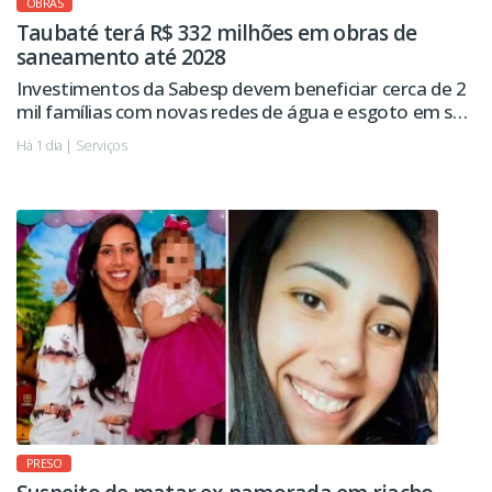
OBRAS
Taubaté terá R$ 332 milhões em obras de
saneamento até 2028
Investimentos da Sabesp devem beneficiar cerca de 2
mil famílias com novas redes de água e esgoto em seis
regiões da cidade.
Há 1 dia | Serviços
PRESO