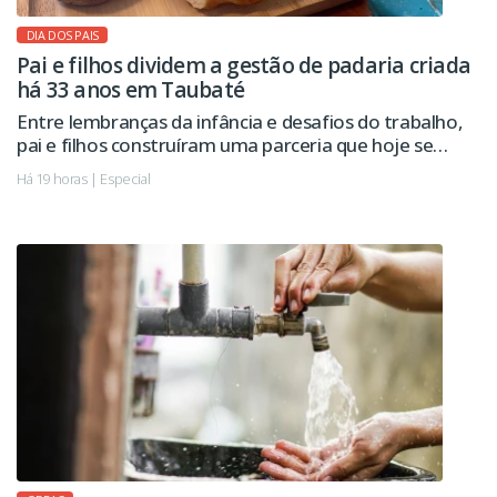
DIA DOS PAIS
Pai e filhos dividem a gestão de padaria criada
há 33 anos em Taubaté
Entre lembranças da infância e desafios do trabalho,
pai e filhos construíram uma parceria que hoje se
estende à administração da empresa.
Há 19 horas | Especial