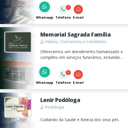
1
Whatsapp
Telefone
E-mail
Memorial Sagrada Família
Velório, Crematório e Cemitérios
Oferecemos um atendimento humanizado e
completo em serviços funerários, incluindo
cerimônias personalizadas, cremação, coroa
de flores e velório virtual. Estamos aqui para
1
apoiar você nos momentos mais difíceis.
Whatsapp
Telefone
E-mail
Lenir Podóloga
Podologia
Cuidando da Saúde e Beleza dos seus pés.