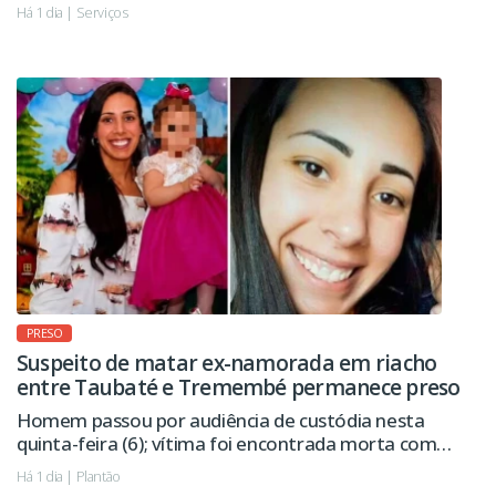
regiões da cidade.
Há 1 dia | Serviços
PRESO
Suspeito de matar ex-namorada em riacho
entre Taubaté e Tremembé permanece preso
Homem passou por audiência de custódia nesta
quinta-feira (6); vítima foi encontrada morta com
sinais de violência.
Há 1 dia | Plantão