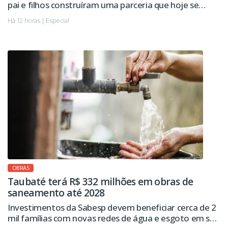
pai e filhos construíram uma parceria que hoje se
estende à administração da empresa.
Há 12 horas | Especial
OBRAS
Taubaté terá R$ 332 milhões em obras de
saneamento até 2028
Investimentos da Sabesp devem beneficiar cerca de 2
mil famílias com novas redes de água e esgoto em seis