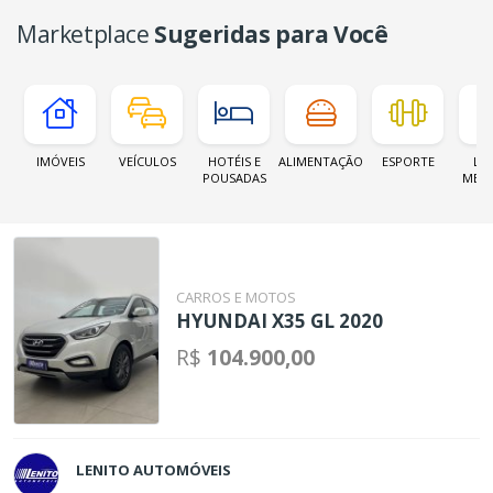
Marketplace
Sugeridas para Você
IMÓVEIS
VEÍCULOS
HOTÉIS E
ALIMENTAÇÃO
ESPORTE
LOJ
POUSADAS
MER
CARROS E MOTOS
HYUNDAI X35 GL 2020
R$
104.900,00
LENITO AUTOMÓVEIS