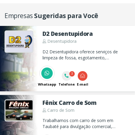
Empresas
Sugeridas para Você
D2 Desentupidora
Desentupidora
D2 Desentupidora oferece serviços de
limpeza de fossa, esgotamento,
hidrojateamento, inspeção e desobstrução
de ralos e vasos sanitários. Atendimento 24
3
horas e orçamento grátis.
Whatsapp
Telefone
E-mail
Fênix Carro de Som
Carro de Som
Trabalhamos com carro de som em
Taubaté para divulgação comercial,
atendemos todo o Vale do Paraíba!