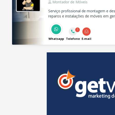
Montador de Móveis
Serviço profissional de montagem e d
reparos e instalações de móveis em ge
instalação de móveis planejados, modul
etc
1
Whatsapp
Telefone
E-mail