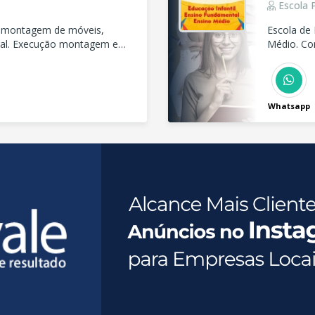
Escola P
esmontagem de móveis,
Escola de 
ral. Execução montagem e
Médio. Co
ados, projetos,plano de corte
Whatsapp