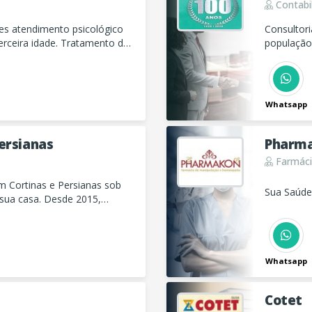
Contabi
des atendimento psicológico
Consultori
terceira idade. Tratamento de
população
alimentar.
Whatsapp
ersianas
Pharm
Farmáci
 Cortinas e Persianas sob
Sua Saúde
 sua casa. Desde 2015,
o conforto do seu lar.
Whatsapp
Cotet