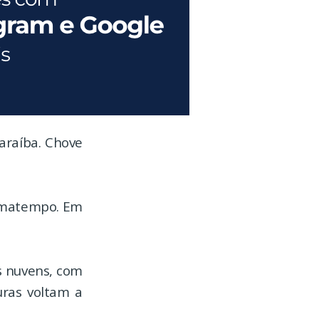
Paraíba. Chove
limatempo. Em
s nuvens, com
uras voltam a