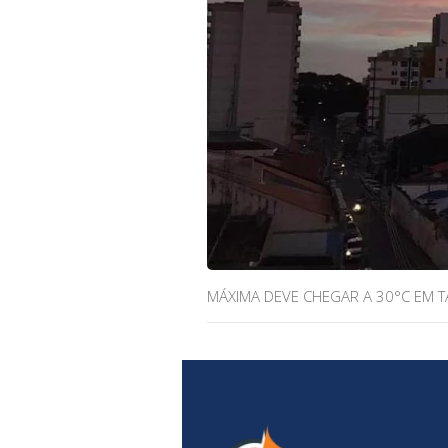
MÁXIMA DEVE CHEGAR A 30°C EM T