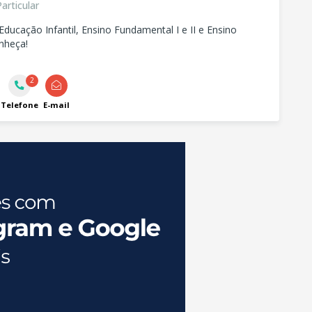
articular
Educação Infantil, Ensino Fundamental I e II e Ensino
nheça!
2
Telefone
E-mail