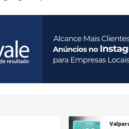
a
Valpara