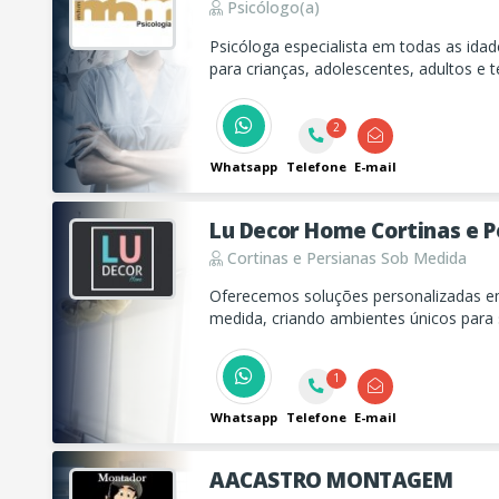
Psicólogo(a)
Psicóloga especialista em todas as ida
para crianças, adolescentes, adultos e 
depressão, ansiedade, stress, distúrbio 
2
Whatsapp
Telefone
E-mail
Lu Decor Home Cortinas e P
Cortinas e Persianas Sob Medida
Oferecemos soluções personalizadas em
medida, criando ambientes únicos para
atendemos com qualidade e dedicação n
1
Whatsapp
Telefone
E-mail
AACASTRO MONTAGEM