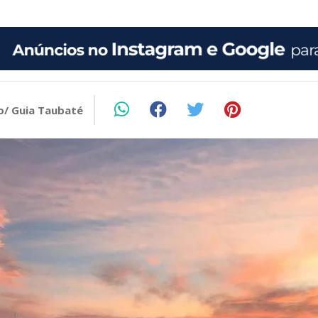
o/ Guia Taubaté