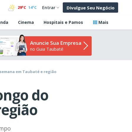
Divulgue Seu Negócio
29ºC
14ºC
Entrar
nda
Cinema
Hospitais e Pamos
Mais
Anuncie Sua Empresa
no Guia Taubaté
e semana em Taubaté e região
ongo do
região
empo