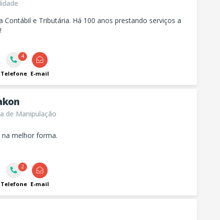
lidade
a Contábil e Tributária. Há 100 anos prestando serviços a
!
4
Telefone
E-mail
akon
a de Manipulação
 na melhor forma.
2
Telefone
E-mail