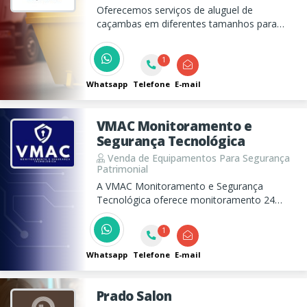
Oferecemos serviços de aluguel de
caçambas em diferentes tamanhos para
remoção de entulho. Nossa equipe garante
agilidade e eficiência para atender suas
1
necessidades na região.
Whatsapp
Telefone
E-mail
VMAC Monitoramento e
Segurança Tecnológica
Venda de Equipamentos Para Segurança
Patrimonial
A VMAC Monitoramento e Segurança
Tecnológica oferece monitoramento 24
horas, instalação de câmeras, alarmes e
controle de acesso, com soluções sob
1
medida que unem tecnologia, confiabilidade
e atendimento especializado.
Whatsapp
Telefone
E-mail
Prado Salon