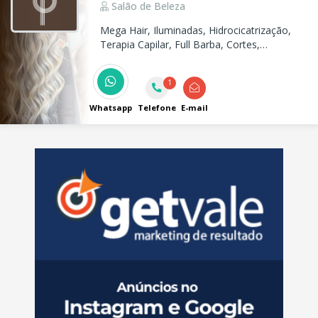
Salão de Beleza
Mega Hair, Iluminadas, Hidrocicatrização,
Terapia Capilar, Full Barba, Cortes,
Coloração, Hidratação e Química. No Prado
Salon, cuidamos da sua beleza com técnica,
1
estilo e excelência!
Whatsapp
Telefone
E-mail