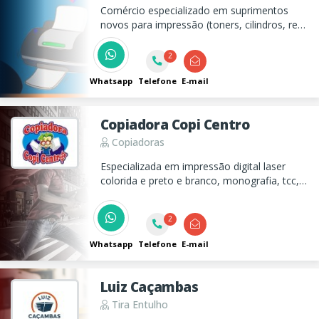
Comércio especializado em suprimentos
novos para impressão (toners, cilindros, refis
de tintas e cartuchos) e papelaria para
escritórios. E também manutenção de
2
impressoras. Atendemos no Vale do Paraíba
e região do Litoral Norte.
Whatsapp
Telefone
E-mail
Copiadora Copi Centro
Copiadoras
Especializada em impressão digital laser
colorida e preto e branco, monografia, tcc,
livro fiscal, banner, painel fotográfico,
poster, adesivos, entre outros.
2
Whatsapp
Telefone
E-mail
Luiz Caçambas
Tira Entulho