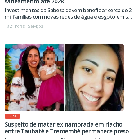
saneamento até 2028
Investimentos da Sabesp devem beneficiar cerca de 2
mil famílias com novas redes de água e esgoto em seis
regiões da cidade.
Há 21 horas | Serviços
PRESO
Suspeito de matar ex-namorada em riacho
entre Taubaté e Tremembé permanece preso