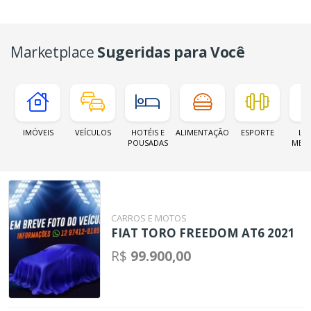
Marketplace
Sugeridas para Você
IMÓVEIS
VEÍCULOS
HOTÉIS E
ALIMENTAÇÃO
ESPORTE
LOJ
POUSADAS
MER
CARROS E MOTOS
FIAT TORO FREEDOM AT6 2021
R$
99.900,00