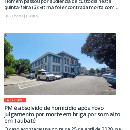
Homem passou por audiência de custódia nesta
quinta-feira (6); vítima foi encontrada morta com
sinais de violência.
Há 23 horas | Plantão
ABSOLVIDO
PM é absolvido de homicídio após novo
julgamento por morte em briga por som alto
em Taubaté
O caso aconteceu na noite de 25 de abril de 2020, na