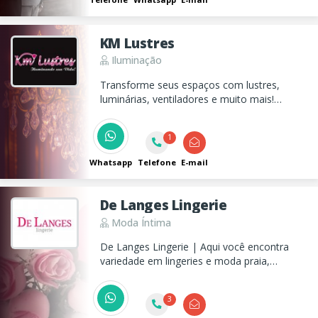
KM Lustres
Iluminação
Transforme seus espaços com lustres,
luminárias, ventiladores e muito mais!
Atendimento personalizado e orçamento
sem compromisso. Há 40 anos iluminando
1
com qualidade e estilo.
Whatsapp
Telefone
E-mail
De Langes Lingerie
Moda Íntima
De Langes Lingerie | Aqui você encontra
variedade em lingeries e moda praia,
trabalhamos com varejo, atacado e
estamos cadastrando revendedoras para
3
vendas em consignado! Entre em contato
conosco.