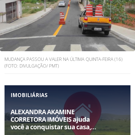
MUDANÇA PASSOU A VALER NA ÚLTIMA QUINTA-FEIRA (16)
(FOTO: DIVULGAÇÃO/ PMT)
IMOBILIÁRIAS
ALEXANDRA AKAMINE
CORRETORA IMÓVEIS ajuda
você a conquistar sua casa,
seu apto , sua empresa ou