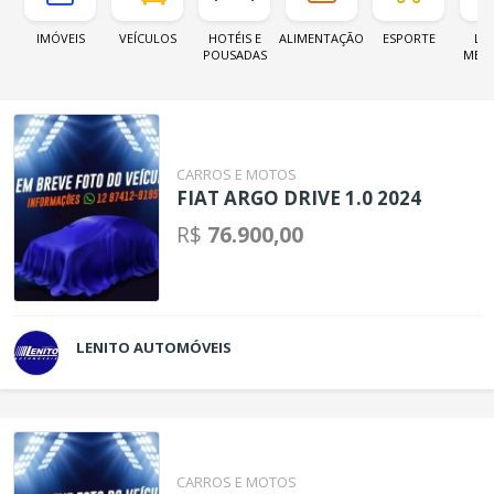
IMÓVEIS
VEÍCULOS
HOTÉIS E
ALIMENTAÇÃO
ESPORTE
LOJ
POUSADAS
MER
CARROS E MOTOS
FIAT ARGO DRIVE 1.0 2024
R$
76.900,00
LENITO AUTOMÓVEIS
CARROS E MOTOS