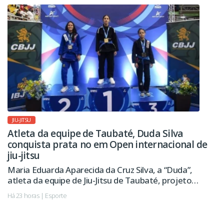
pública, entre outras ações.
JIU-JITSU
Atleta da equipe de Taubaté, Duda Silva
conquista prata no em Open internacional de
jiu-jitsu
Maria Eduarda Aparecida da Cruz Silva, a “Duda”,
atleta da equipe de Jiu-Jitsu de Taubaté, projeto
esportivo apoiado pela Prefeitura, conquistou a
Há 23 horas | Esporte
medalha de prata no São Paulo International Open
IBJJF Jiu-Jitsu Championship 2026, realizado na cidade
de Barueri.