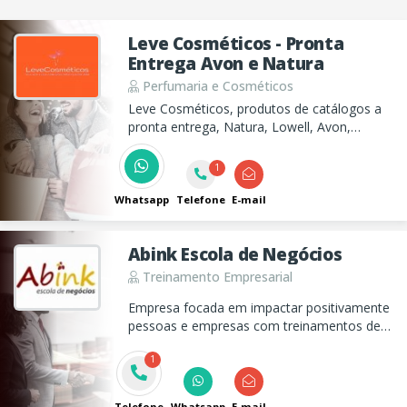
Leve Cosméticos - Pronta
Entrega Avon e Natura
Perfumaria e Cosméticos
Leve Cosméticos, produtos de catálogos a
pronta entrega, Natura, Lowell, Avon,
Eudora, Hinodê, Abelha Rainha, Jequiti, Mary
kay, O Boticário, Oui, Mawal e muito mais.
1
Whatsapp
Telefone
E-mail
Abink Escola de Negócios
Treinamento Empresarial
Empresa focada em impactar positivamente
pessoas e empresas com treinamentos de
alta performance com coaching, mentoria e
1
PNL.
Telefone
Whatsapp
E-mail