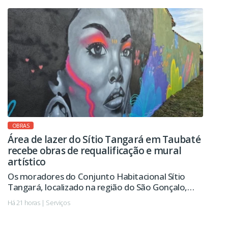
OBRAS
Área de lazer do Sítio Tangará em Taubaté
recebe obras de requalificação e mural
artístico
Os moradores do Conjunto Habitacional Sítio
Tangará, localizado na região do São Gonçalo,
passarão a contar em breve com uma área de lazer
Há 21 horas | Serviços
revitalizada, com novo playground, pista de
caminhada, calçamento e melhorias na iluminação