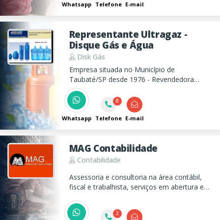
Whatsapp
Telefone
E-mail
Representante Ultragaz -
Disque Gás e Água
Disk Gás
Empresa situada no Município de
Taubaté/SP desde 1976 - Revendedora
Autorizada Ultragaz - Fornecedora de Água
Potável - Acessórios Gás e Água
8
Whatsapp
Telefone
E-mail
MAG Contabilidade
Contabilidade
Assessoria e consultoria na área contábil,
fiscal e trabalhista, serviços em abertura e
encerramento de empresas, Imposto de
renda e entre outros.
2