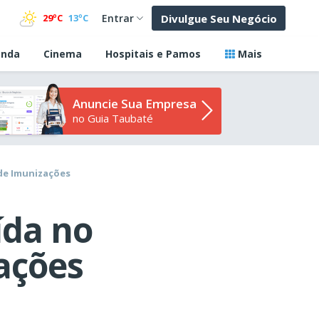
Divulgue Seu Negócio
29ºC
13ºC
Entrar
nda
Cinema
Hospitais e Pamos
Mais
Anuncie Sua Empresa
no Guia Taubaté
 de Imunizações
ída no
ações