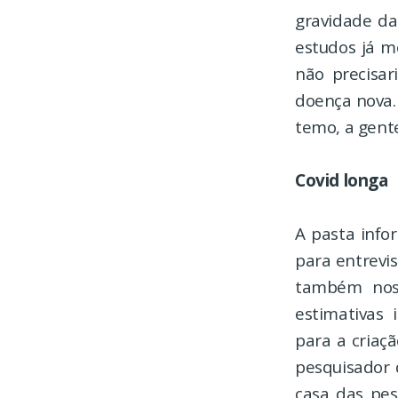
gravidade da
estudos já m
não precisa
doença nova.
temo, a gent
Covid longa
A pasta info
para entrevis
também nos 
estimativas
para a criaç
pesquisador 
casa das pes