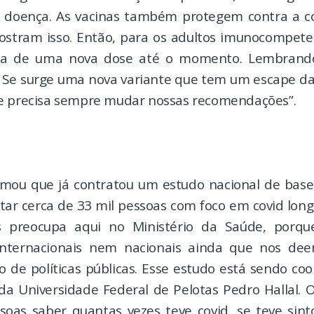
 doença. As vacinas também protegem contra a co
ostram isso. Então, para os adultos imunocompete
ria de uma nova dose até o momento. Lembran
 Se surge uma nova variante que tem um escape da
e precisa sempre mudar nossas recomendações”.
rmou que já contratou um estudo nacional de base
tar cerca de 33 mil pessoas com foco em covid long
preocupa aqui no Ministério da Saúde, porq
 internacionais nem nacionais ainda que nos de
ão de políticas públicas. Esse estudo está sendo co
da Universidade Federal de Pelotas Pedro Hallal. O
soas saber quantas vezes teve covid, se teve sint