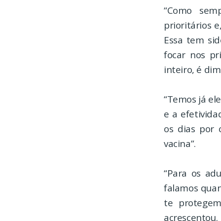
“Como semp
prioritários 
Essa tem sid
focar nos pr
inteiro, é di
“Temos já el
e a efetivid
os dias por 
vacina”.
“Para os ad
falamos quan
te protegem
acrescentou.