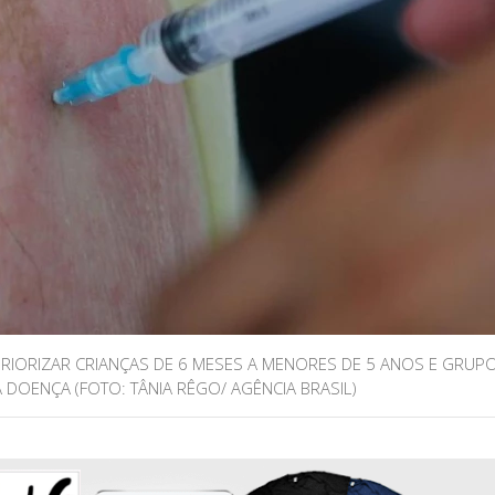
PRIORIZAR CRIANÇAS DE 6 MESES A MENORES DE 5 ANOS E GRUP
DOENÇA (FOTO: TÂNIA RÊGO/ AGÊNCIA BRASIL)