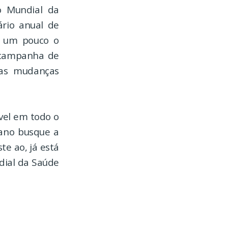
o Mundial da
ário anual de
os um pouco o
 campanha de
uas mudanças
vel em todo o
ano busque a
te ao, já está
dial da Saúde