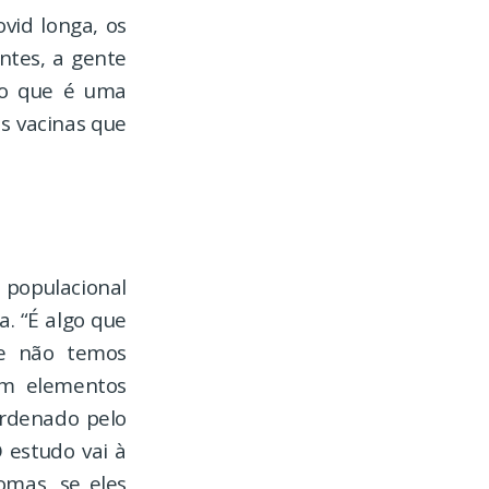
vid longa, os
ntes, a gente
do que é uma
s vacinas que
 populacional
a. “É algo que
ue não temos
em elementos
ordenado pelo
 estudo vai à
omas, se eles