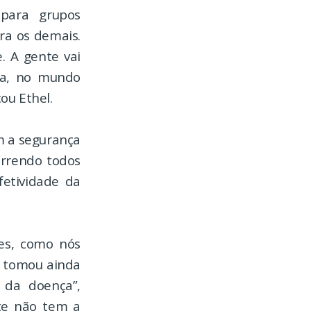
para grupos
ara os demais.
. A gente vai
ora, no mundo
ou Ethel.
m a segurança
orrendo todos
fetividade da
es, como nós
ê tomou ainda
 da doença”,
nte não tem a