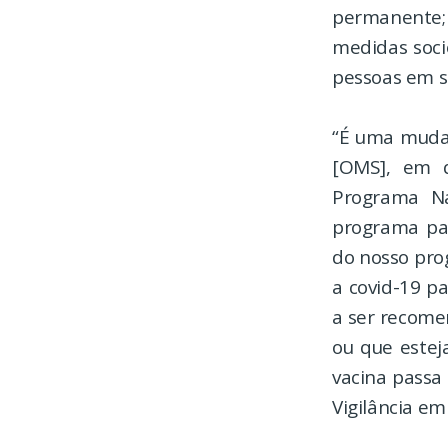
permanente; 
medidas soci
pessoas em s
“É uma muda
[OMS], em q
Programa Na
programa par
do nosso prog
a covid-19 p
a ser recome
ou que estej
vacina passa 
Vigilância em