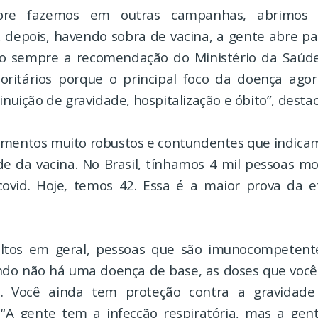
re fazemos em outras campanhas, abrimos 
e, depois, havendo sobra de vacina, a gente abre p
o sempre a recomendação do Ministério da Saúde
ioritários porque o principal foco da doença ag
minuição de gravidade, hospitalização e óbito”, destac
ementos muito robustos e contundentes que indica
ade da vacina. No Brasil, tínhamos 4 mil pessoas m
covid. Hoje, temos 42. Essa é a maior prova da e
ultos em geral, pessoas que são imunocompetent
do não há uma doença de base, as doses que voc
. Você ainda tem proteção contra a gravidade
 “A gente tem a infecção respiratória, mas a ge