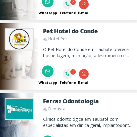
atividades terapêuticas, garantindo
2
qualidade de vida e conforto aos nossos
residentes.
Whatsapp
Telefone
E-mail
Pet Hotel do Conde
Hotel Pet
O Pet Hotel do Conde em Taubaté oferece
hospedagem, recreação, adestramento e
creche, para seu pet passar o dia sendo bem
cuidado!
1
Whatsapp
Telefone
E-mail
Ferraz Odontologia
Dentista
Clinica odontológica em Taubaté com
especialistas em clínica geral, implantodontia
e ortodontia!