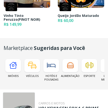
Vinho Tinto
Queijo Jordão Maturado
Peruzzo(PINOT NOIR)
R$ 60,00
R$ 149,99
Marketplace
Sugeridas para Você
IMÓVEIS
VEÍCULOS
HOTÉIS E
ALIMENTAÇÃO
ESPORTE
LOJ
POUSADAS
MER
CARROS E MOTOS