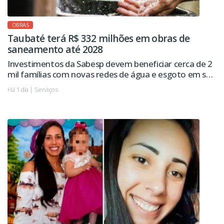
OBRAS
Taubaté terá R$ 332 milhões em obras de
saneamento até 2028
Investimentos da Sabesp devem beneficiar cerca de 2
mil famílias com novas redes de água e esgoto em seis
regiões da cidade.
Há 1 dia | Serviços