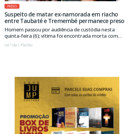
PRESO
Suspeito de matar ex-namorada em riacho
entre Taubaté e Tremembé permanece preso
Homem passou por audiência de custódia nesta
quinta-feira (6); vítima foi encontrada morta com
sinais de violência.
Há 1 dia | Plantão