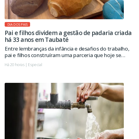
DIA DOS PAIS
Pai e filhos dividem a gestão de padaria criada
há 33 anos em Taubaté
Entre lembranças da infância e desafios do trabalho,
pai e filhos construíram uma parceria que hoje se
estende à administração da empresa.
Há 20 horas | Especial