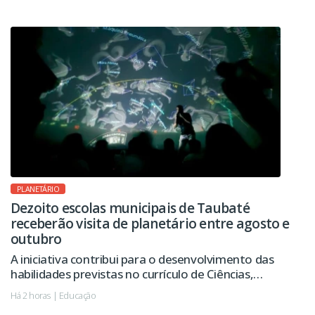
PLANETÁRIO
Dezoito escolas municipais de Taubaté
receberão visita de planetário entre agosto e
outubro
A iniciativa contribui para o desenvolvimento das
habilidades previstas no currículo de Ciências,
despertando a curiosidade, o pensamento
Há 2 horas | Educação
investigativo e o interesse pela ciência.