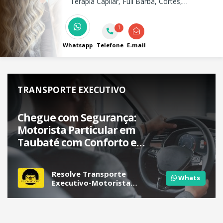
Terapia Capilar, Full Barba, Cortes,
Coloração, Hidratação e Química. No Prado
Salon, cuidamos da sua beleza com técnica,
1
estilo e excelência!
Whatsapp
Telefone
E-mail
TRANSPORTE EXECUTIVO
Chegue com Segurança:
Motorista Particular em
Taubaté com Conforto e
Segurança!
Resolve Transporte
Whats
Executivo-Motorista
Particular