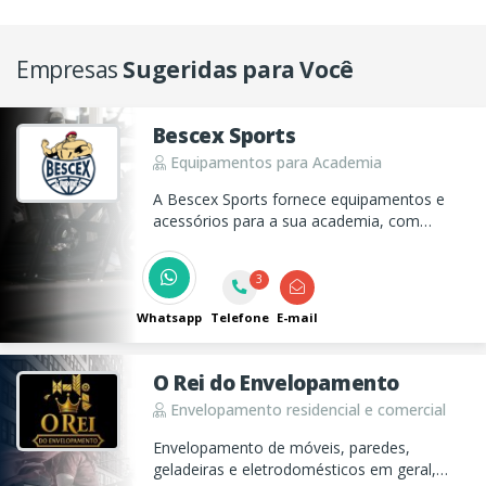
Empresas
Sugeridas para Você
Bescex Sports
Equipamentos para Academia
A Bescex Sports fornece equipamentos e
acessórios para a sua academia, com
soluções personalizadas para seu negócio.
Financiamos em até 48 vezes! Aceitamos
3
seus aparelhos semi novos como parte de
pagamento (após avaliação)
Whatsapp
Telefone
E-mail
O Rei do Envelopamento
Envelopamento residencial e comercial
Envelopamento de móveis, paredes,
geladeiras e eletrodomésticos em geral,