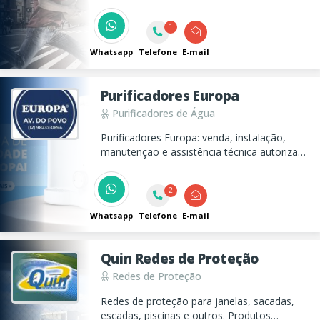
etc... Fachadas, banners, placas, tudo em
comunicação visual!
1
Whatsapp
Telefone
E-mail
Purificadores Europa
Purificadores de Água
Purificadores Europa: venda, instalação,
manutenção e assistência técnica autorizada
de purificadores Europa, com refis originais
e filtro de entrada central. Fale com a
2
revenda na Av. do Povo.
Whatsapp
Telefone
E-mail
Quin Redes de Proteção
Redes de Proteção
Redes de proteção para janelas, sacadas,
escadas, piscinas e outros. Produtos