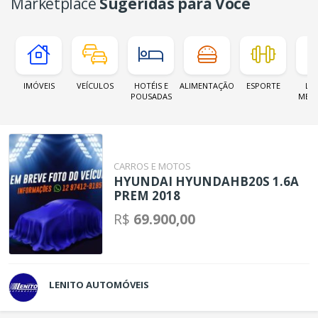
Marketplace
Sugeridas para Você
IMÓVEIS
VEÍCULOS
HOTÉIS E
ALIMENTAÇÃO
ESPORTE
LOJ
POUSADAS
MER
CARROS E MOTOS
HYUNDAI HYUNDAHB20S 1.6A
PREM 2018
R$
69.900,00
LENITO AUTOMÓVEIS