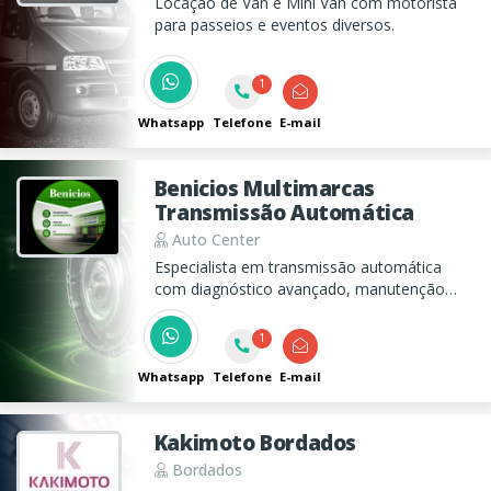
Locação de Van e Mini Van com motorista
para passeios e eventos diversos.
1
Whatsapp
Telefone
E-mail
Benicios Multimarcas
Transmissão Automática
Auto Center
Especialista em transmissão automática
com diagnóstico avançado, manutenção
especializada e peças de alta qualidade para
garantir desempenho, segurança e
1
confiança no seu veículo.
Whatsapp
Telefone
E-mail
Kakimoto Bordados
Bordados