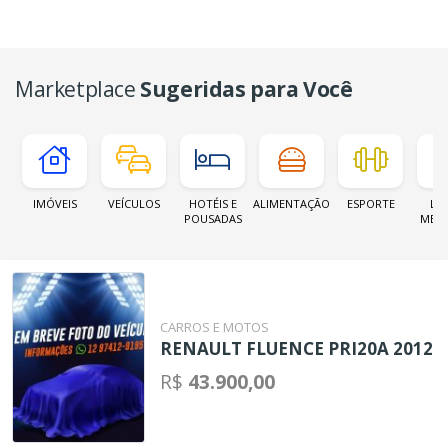
Marketplace
Sugeridas para Você
IMÓVEIS
VEÍCULOS
HOTÉIS E
ALIMENTAÇÃO
ESPORTE
LOJ
POUSADAS
MER
CARROS E MOTOS
RENAULT FLUENCE PRI20A 2012
R$
43.900,00