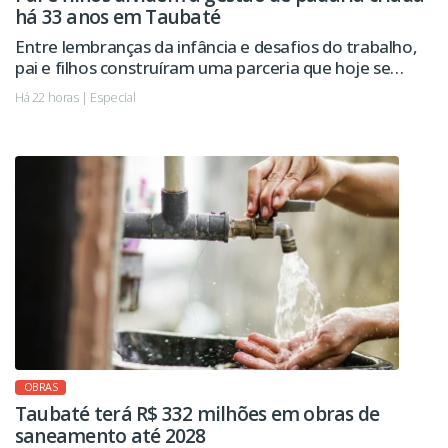
há 33 anos em Taubaté
Entre lembranças da infância e desafios do trabalho,
pai e filhos construíram uma parceria que hoje se
estende à administração da empresa.
Há 22 horas | Especial
OBRAS
Taubaté terá R$ 332 milhões em obras de
saneamento até 2028