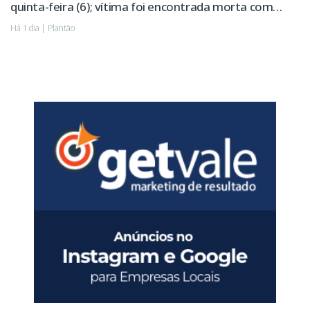
quinta-feira (6); vítima foi encontrada morta com
sinais de violência.
Há 1 dia | Plantão