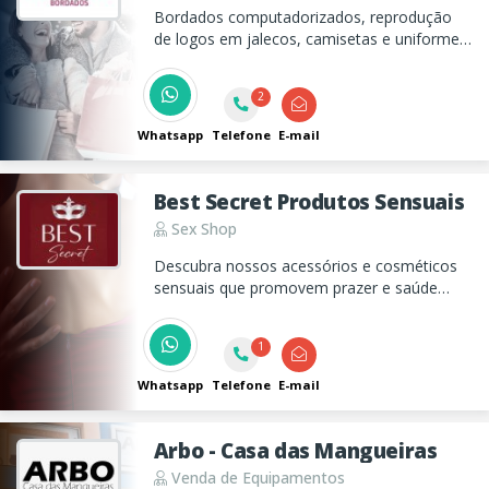
Bordados computadorizados, reprodução
de logos em jalecos, camisetas e uniformes
em geral.
2
Whatsapp
Telefone
E-mail
Best Secret Produtos Sensuais
Sex Shop
Descubra nossos acessórios e cosméticos
sensuais que promovem prazer e saúde
íntima. Estamos aqui para elevar sua
qualidade de vida com produtos escolhidos
1
a dedo para você.
Whatsapp
Telefone
E-mail
Arbo - Casa das Mangueiras
Venda de Equipamentos