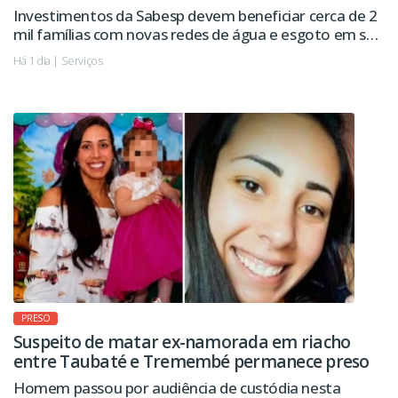
Investimentos da Sabesp devem beneficiar cerca de 2
mil famílias com novas redes de água e esgoto em seis
regiões da cidade.
Há 1 dia | Serviços
PRESO
Suspeito de matar ex-namorada em riacho
entre Taubaté e Tremembé permanece preso
Homem passou por audiência de custódia nesta