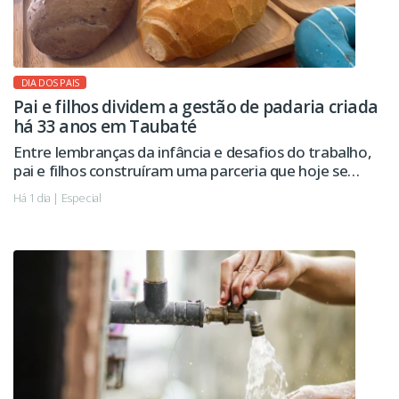
DIA DOS PAIS
Pai e filhos dividem a gestão de padaria criada
há 33 anos em Taubaté
Entre lembranças da infância e desafios do trabalho,
pai e filhos construíram uma parceria que hoje se
estende à administração da empresa.
Há 1 dia | Especial