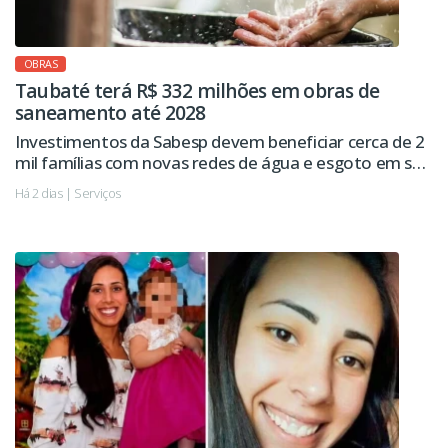
OBRAS
Taubaté terá R$ 332 milhões em obras de
saneamento até 2028
Investimentos da Sabesp devem beneficiar cerca de 2
mil famílias com novas redes de água e esgoto em seis
regiões da cidade.
Há 2 dias | Serviços