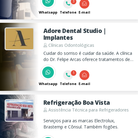
3
Eletrônica, etc. Além de Serviços de
Mecânica para Veículos de Passeio.
Whatsapp
Telefone
E-mail
Adore Dental Studio |
Implantes
Clínicas Odontológicas
Cuidar do sorriso é cuidar da saúde. A clínica
do Dr. Felipe Arcas oferece tratamentos de
Implantes, DTM, Dor Orofacial e
Alinhadores Invisíveis com tecnologia,
1
precisão e resultados naturais. Agende sua
avaliação!
Whatsapp
Telefone
E-mail
Refrigeração Boa Vista
Assistência Técnica para Refrigeradores
Serviçios para as marcas Electrolux,
Brastemp e Cônsul. Também fogões.