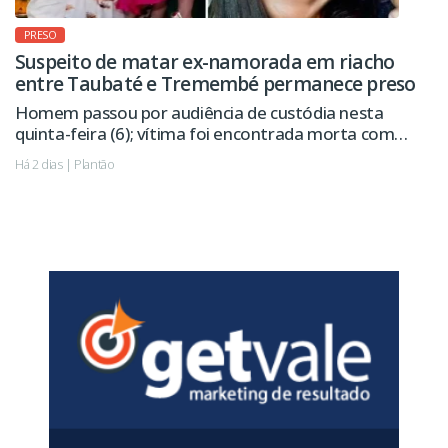
PRESO
Suspeito de matar ex-namorada em riacho
entre Taubaté e Tremembé permanece preso
Homem passou por audiência de custódia nesta
quinta-feira (6); vítima foi encontrada morta com
sinais de violência.
Há 2 dias | Plantão