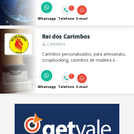
assistência técnica para todos os produtos.
1
Whatsapp
Telefone
E-mail
Rei dos Carimbos
Carimbos
Carimbos personalizados, para artesanato,
scrapbooking, carimbos de madeira e
automáticos, chancelas, embalagens
personalizadas em TNT e muito mais
1
Whatsapp
Telefone
E-mail