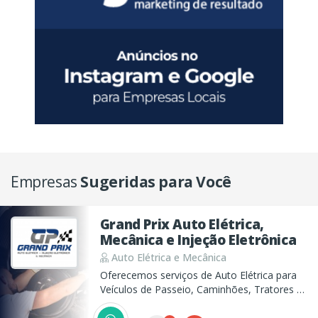
Empresas
Sugeridas para Você
Grand Prix Auto Elétrica,
Mecânica e Injeção Eletrônica
Auto Elétrica e Mecânica
Oferecemos serviços de Auto Elétrica para
Veículos de Passeio, Caminhões, Tratores e
Máquina de Terraplanagem incluindo Motor
de Arranque, Bateria, Alternador, Injeção