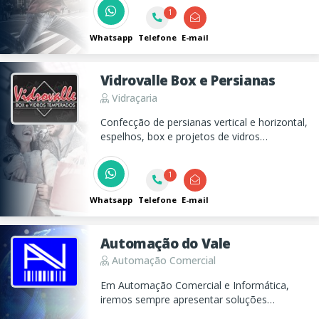
1
Whatsapp
Telefone
E-mail
Vidrovalle Box e Persianas
Vidraçaria
Confecção de persianas vertical e horizontal,
espelhos, box e projetos de vidros
temperados e divisórias e portas
sanfonadas em Taubaté!
1
Whatsapp
Telefone
E-mail
Automação do Vale
Automação Comercial
Em Automação Comercial e Informática,
iremos sempre apresentar soluções
inteligentes com vendas, suporte e