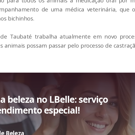
ado para todos os animais a medicação oral por ma
mpanhamento de uma médica veterinária, que of
aos bichinhos.
 de Taubaté trabalha atualmente em novo process
s animais possam passar pelo processo de castraç
 beleza no LBelle: serviço
endimento especial!
de Beleza