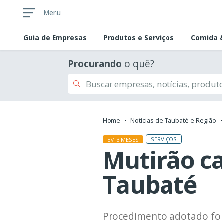
Menu
Guia de
Empresas
Produtos e Serviços
Comida &
Procurando
o quê?
Home
Notícias de Taubaté e Região
SERVIÇOS
EM 3 MESES
Mutirão ca
Taubaté
Procedimento adotado foi