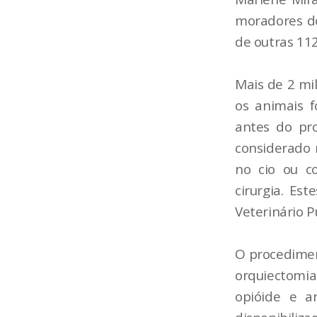
moradores do
de outras 112
Mais de 2 mi
os animais 
antes do pr
considerado 
no cio ou c
cirurgia. Es
Veterinário P
O procedimen
orquiectomia
opióide e an