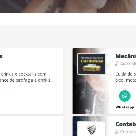
s
Mecâni
Auto Me
drink's e cocktail's com
Cuida do s
nce de pirofagia e drink's
bico, mot
Whatsapp
Contab
Contabi