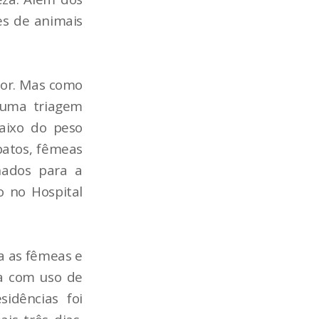
es de animais
ior. Mas como
 uma triagem
aixo do peso
patos, fêmeas
hados para a
o no Hospital
a as fêmeas e
va com uso de
sidências foi