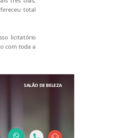
is três dias,
ereceu total
o licitatório
ão com toda a
SALÃO DE BELEZA