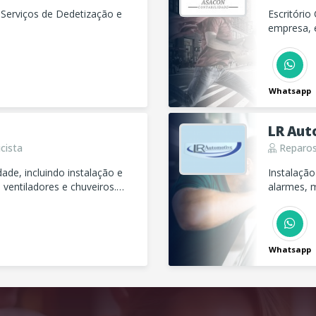
 Serviços de Dedetização e
Escritório
empresa, e
mais!
Whatsapp
LR Aut
cista
Reparos
ade, incluindo instalação e
Instalação
ventiladores e chuveiros.
alarmes, 
essidades elétricas com
manutençã
Whatsapp