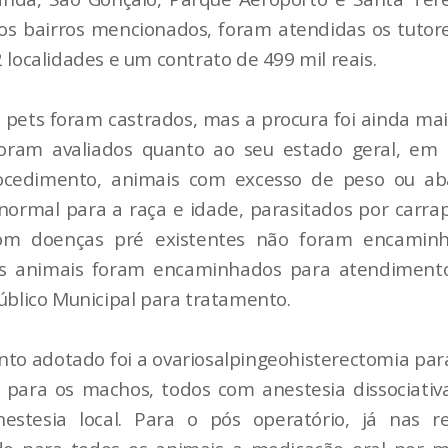
s bairros mencionados, foram atendidas os tutor
 localidades e um contrato de 499 mil reais.
l pets foram castrados, mas a procura foi ainda ma
foram avaliados quanto ao seu estado geral, em
ocedimento, animais com excesso de peso ou ab
normal para a raça e idade, parasitados por carra
om doenças pré existentes não foram encamin
tes animais foram encaminhados para atendiment
úblico Municipal para tratamento.
to adotado foi a ovariosalpingeohisterectomia par
 para os machos, todos com anestesia dissociati
estesia local. Para o pós operatório, já nas re