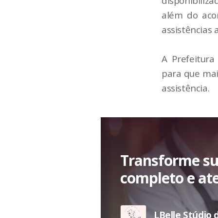
disponibiliz
além do aco
assistências 
A Prefeitura
para que mai
assistência.
Transforme sua
completo e at
LBelle Stúdio 