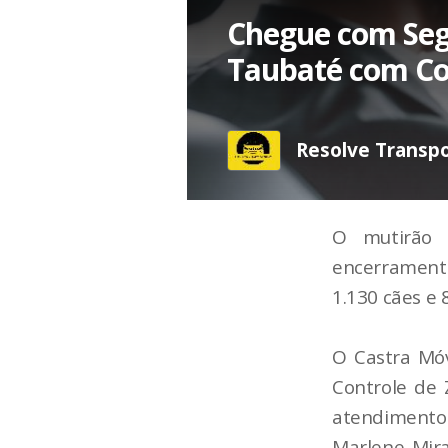
Chegue com Seg
Taubaté com Co
Resolve Transpo
O mutirão 
encerramento
1.130 cães e 
O Castra Móv
Controle de 
atendimento
Marlene Mira