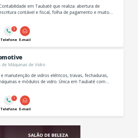
 Contabilidade em Taubaté que realiza: abertura de
scritura contável e fiscal, folha de pagamento e muito
3
Telefone
E-mail
omotive
 de Máquinas de Vidro
 e manutenção de vidros elétricos, travas, fechaduras,
máquinas e módulos de vidro. Única em Taubaté com
o de teto solar. Também polimento de faróis.
1
Telefone
E-mail
SALÃO DE BELEZA