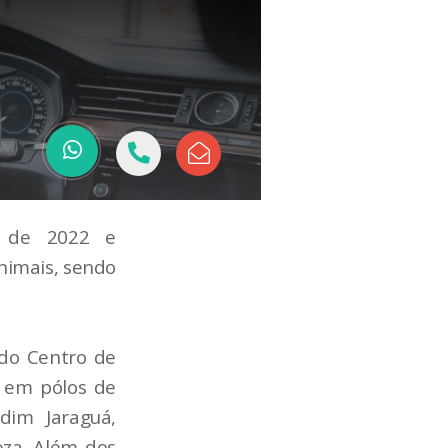
o de 2022 e
nimais, sendo
 do Centro de
, em pólos de
dim Jaraguá,
eza. Além dos