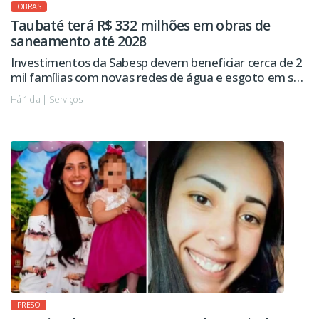
OBRAS
Taubaté terá R$ 332 milhões em obras de
saneamento até 2028
Investimentos da Sabesp devem beneficiar cerca de 2
mil famílias com novas redes de água e esgoto em seis
regiões da cidade.
Há 1 dia | Serviços
PRESO