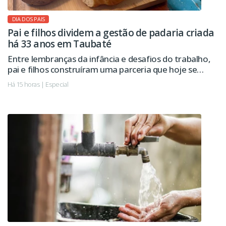
DIA DOS PAIS
Pai e filhos dividem a gestão de padaria criada
há 33 anos em Taubaté
Entre lembranças da infância e desafios do trabalho,
pai e filhos construíram uma parceria que hoje se
estende à administração da empresa.
Há 15 horas | Especial