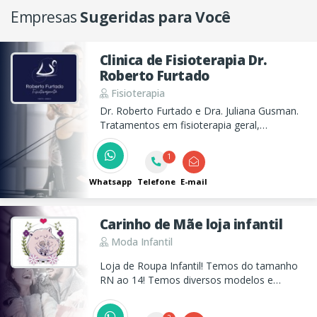
Empresas
Sugeridas para Você
Clinica de Fisioterapia Dr.
Roberto Furtado
Fisioterapia
Dr. Roberto Furtado e Dra. Juliana Gusman.
Tratamentos em fisioterapia geral,
neurológica, respiratória, pós-cirúrgica,
bariátrica, DTM, ortopedia esportiva, dry
1
needling, quiropraxia e acupuntura.
Atendimento clinico e tambem a domicilio.
Whatsapp
Telefone
E-mail
Carinho de Mãe loja infantil
Moda Infantil
Loja de Roupa Infantil! Temos do tamanho
RN ao 14! Temos diversos modelos e
estampas para seu filho(a) estar sempre
confortável e lindo! Tênis, Sandálias,