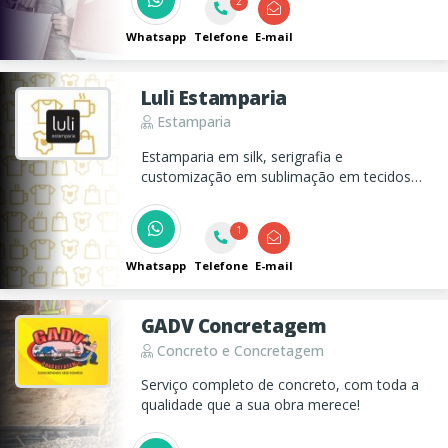
2
Calçados, Camisetas, Enxoval,Toalhas de
times, roupa de cama e banho.
Whatsapp
Telefone
E-mail
Luli Estamparia
Estamparia
Estamparia em silk, serigrafia e
customização em sublimação em tecidos
poliéster. Desenhos chapados em
camisetas, telas serigráficas.
1
Whatsapp
Telefone
E-mail
GADV Concretagem
Concreto e Concretagem
Serviço completo de concreto, com toda a
qualidade que a sua obra merece!