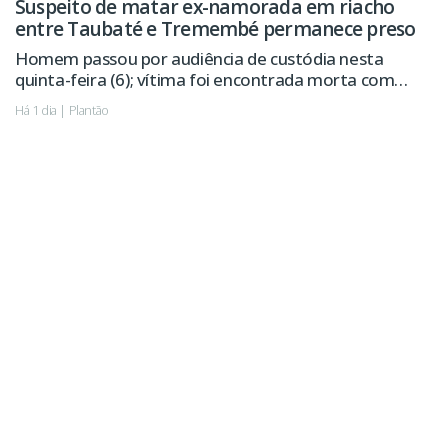
Suspeito de matar ex-namorada em riacho
entre Taubaté e Tremembé permanece preso
Homem passou por audiência de custódia nesta
quinta-feira (6); vítima foi encontrada morta com
sinais de violência.
Há 1 dia | Plantão