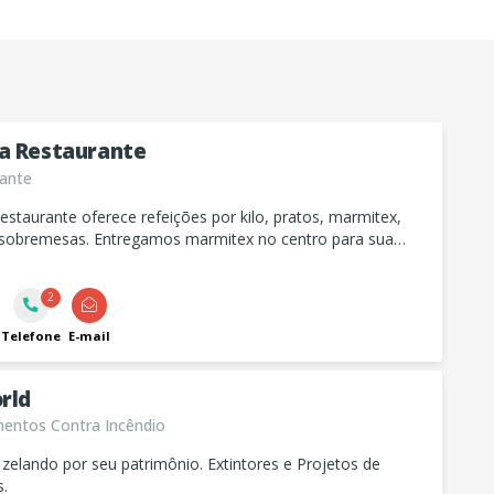
a Restaurante
ante
staurante oferece refeições por kilo, pratos, marmitex,
 sobremesas. Entregamos marmitex no centro para sua
de!
2
Telefone
E-mail
rld
entos Contra Incêndio
 zelando por seu patrimônio. Extintores e Projetos de
.