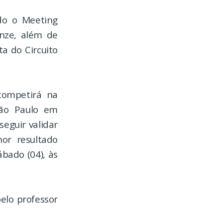
do o Meeting
nze, além de
ta do Circuito
competirá na
São Paulo em
eguir validar
or resultado
ábado (04), às
elo professor