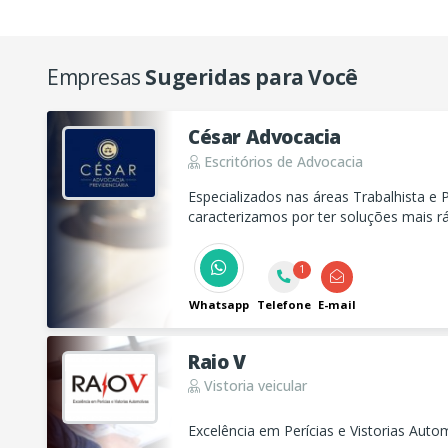
Empresas
Sugeridas para Você
César Advocacia
Escritórios de Advocacia
Especializados nas áreas Trabalhista e Previdenciário, nos
caracterizamos por ter soluções mais rá
soluções extrajudiciais ou nas demandas 
1
Whatsapp
Telefone
E-mail
Raio V
Vistoria veicular
Excelência em Perícias e Vistorias Auto