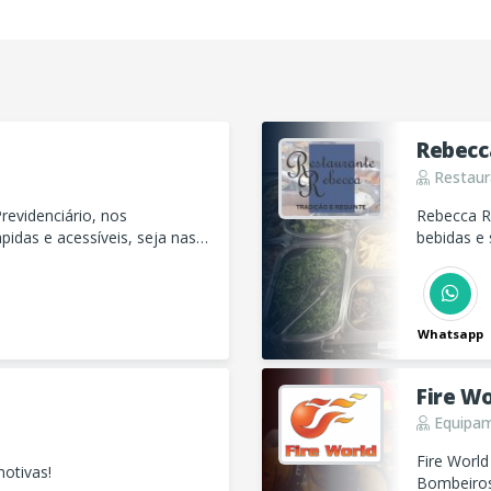
Rebecc
Restaur
Rebecca Re
pidas e acessíveis, seja nas
bebidas e
judiciais.
comodida
Whatsapp
Fire Wo
Equipam
Fire World
motivas!
Bombeiros