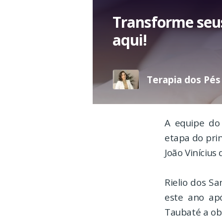
Transforme seu
aqui!
Terapia dos Pés
A equipe do
etapa do prin
João Vinícius 
Rielio dos Sa
este ano apó
Taubaté a ob