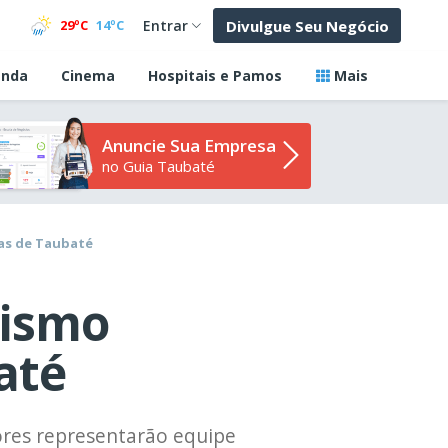
Divulgue Seu Negócio
29ºC
14ºC
Entrar
nda
Cinema
Hospitais e Pamos
Mais
Anuncie Sua Empresa
no Guia Taubaté
tas de Taubaté
lismo
até
res representarão equipe