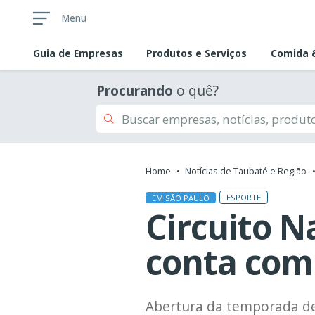
Menu
Guia de
Empresas
Produtos e Serviços
Comida &
Procurando
o quê?
Home
Notícias de Taubaté e Região
ESPORTE
EM SÃO PAULO
Circuito N
conta com
Abertura da temporada de