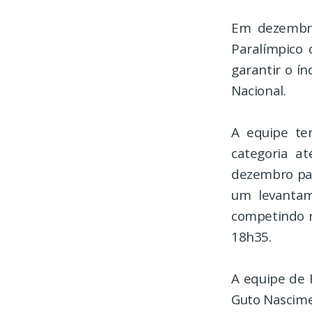
Em dezembro
Paralímpico
garantir o ín
Nacional.
A equipe te
categoria a
dezembro pas
um levantam
competindo no
18h35.
A equipe de 
Guto Nascime