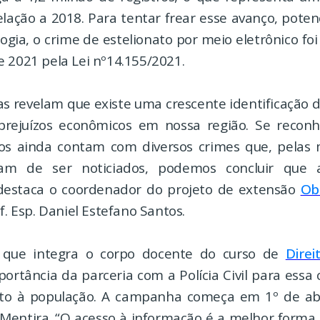
lação a 2018. Para tentar frear esse avanço, potenc
ogia, o crime de estelionato por meio eletrônico foi
 2021 pela Lei nº14.155/2021.
cas revelam que existe uma crescente identificação 
prejuízos econômicos em nossa região. Se recon
s ainda contam com diversos crimes que, pelas 
xam de ser noticiados, podemos concluir que 
destaca o coordenador do projeto de extensão
Ob
of. Esp. Daniel Estefano Santos.
l, que integra o corpo docente do curso de
Direi
portância da parceria com a Polícia Civil para ess
to à população. A campanha começa em 1º de abr
Mentira. “O acesso à informação é a melhor forma 