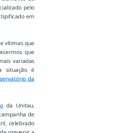
ializado pelo
 tipificado em
de vítimas que
hecermos que
mais variadas
a situação é
servatório da
to
da Unitau,
a campanha de
il, celebrado
de prevenir a