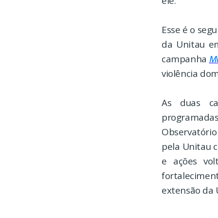
ele.”
Esse é o segu
da Unitau em
campanha
Mu
violência dom
As duas ca
programadas 
Observatório
pela Unitau 
e ações vol
fortalecimen
extensão da 