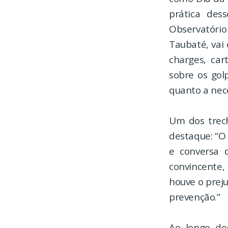
prática dess
Observatório
Taubaté, vai
charges, car
sobre os gol
quanto a nece
Um dos trech
destaque: “O 
e conversa 
convincente,
houve o prej
prevenção.”
Ao longo do