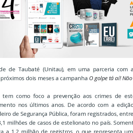
de de Taubaté (Unitau), em uma parceria com a P
 próximos dois meses a campanha
O golpe tá aí! Não
tem como foco a prevenção aos crimes de este
mento nos últimos anos. De acordo com a ediçã
leiro de Segurança Pública, foram registrados, entr
3,1 milhões de casos de estelionato no país. Somen
a a 1,2 milhão de registros, o que representa u