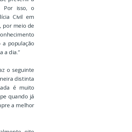
. Por isso, o
ícia Civil em
, por meio de
 conhecimento
o a população
 a dia.”
az o seguinte
neira distinta
iada é muito
lpe quando já
mpre a melhor
almente oito