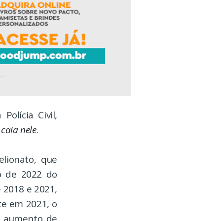
olícia Civil,
 caia nele
.
lionato, que
o de 2022 do
e 2018 e 2021,
te em 2021, o
m aumento de