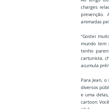
charges rela
prevenção. 
animadas pela
“Gostei mui
mundo tem n
tenho parent
cartunista, 
acumula prêmi
Para Jean, o
diversos púb
e uma delas,
cartoon. Você