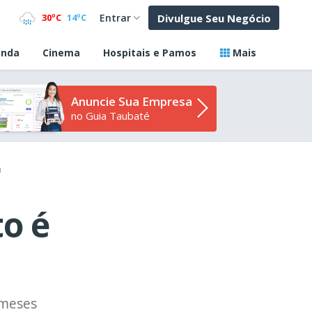
Divulgue Seu Negócio
30ºC
14ºC
Entrar
nda
Cinema
Hospitais e Pamos
Mais
Anuncie Sua Empresa
no Guia Taubaté
u
o é
 meses