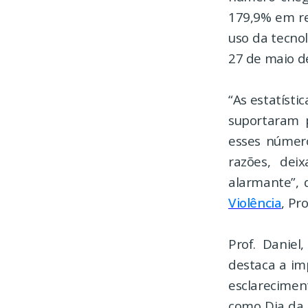
179,9% em re
uso da tecnol
27 de maio de
“As estatísti
suportaram 
esses número
razões, dei
alarmante”, 
Violência
, Pr
Prof. Danie
destaca a im
esclarecimen
como Dia da 