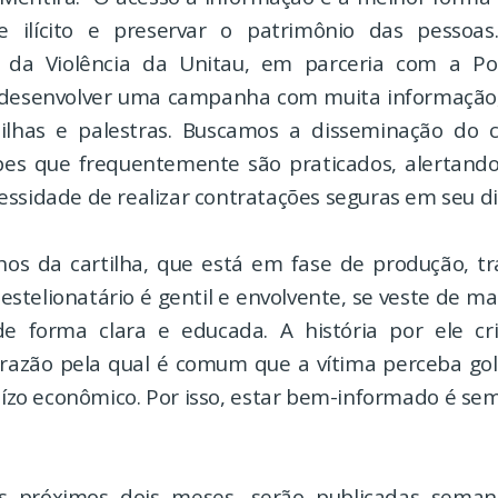
e ilícito e preservar o patrimônio das pessoas
 da Violência da Unitau, em parceria com a Pol
 desenvolver uma campanha com muita informação
tilhas e palestras. Buscamos a disseminação do
pes que frequentemente são praticados, alertand
ssidade de realizar contratações seguras em seu dia
os da cartilha, que está em fase de produção, tr
estelionatário é gentil e envolvente, se veste de ma
de forma clara e educada. A história por ele cr
 razão pela qual é comum que a vítima perceba go
uízo econômico. Por isso, estar bem-informado é se
s próximos dois meses, serão publicadas seman