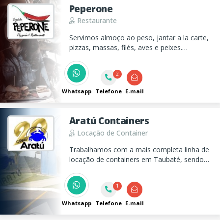
Peperone
Restaurante
Servimos almoço ao peso, jantar a la carte,
pizzas, massas, filés, aves e peixes.
Ambiente aconchegante com varanda ao ar
livre.
2
Whatsapp
Telefone
E-mail
Aratú Containers
Locação de Container
Trabalhamos com a mais completa linha de
locação de containers em Taubaté, sendo
eles marítimos e habitáveis, construídos em
aço de qualidade superior, de fácil
1
manutenção e longa vida útil!!!
Whatsapp
Telefone
E-mail