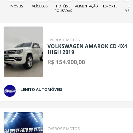
IMÓVEIS
VEÍCULOS
HOTÉIS E
ALIMENTAÇÃO
ESPORTE
LOJ
POUSADAS
MER
CARROS E MOTOS
VOLKSWAGEN AMAROK CD 4X4
HIGH 2019
R$
154.900,00
LENITO AUTOMÓVEIS
CARROS E MOTOS