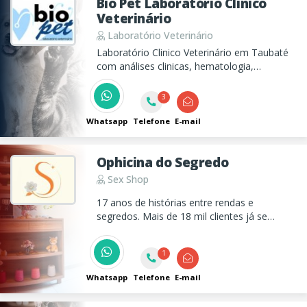
Bio Pet Laboratório Clínico
Veterinário
Laboratório Veterinário
Laboratório Clinico Veterinário em Taubaté
com análises clinicas, hematologia,
endocrinologia e muito mais!
3
Whatsapp
Telefone
E-mail
Ophicina do Segredo
Sex Shop
17 anos de histórias entre rendas e
segredos. Mais de 18 mil clientes já se
encantaram desde 2009. Atendimento ágil,
curadoria única e uma loja feita pra você se
1
sentir especial. Pijamas, Camisolas, Sutiãs,
Calcinhas, Produtos Sensuais!
Whatsapp
Telefone
E-mail