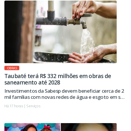
OBRAS
Taubaté terá R$ 332 milhões em obras de
saneamento até 2028
Investimentos da Sabesp devem beneficiar cerca de 2
mil famílias com novas redes de água e esgoto em seis
regiões da cidade.
Há 17 horas | Serviços