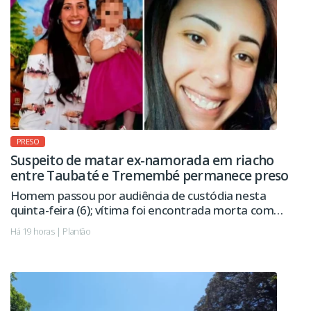
PRESO
Suspeito de matar ex-namorada em riacho
entre Taubaté e Tremembé permanece preso
Homem passou por audiência de custódia nesta
quinta-feira (6); vítima foi encontrada morta com
sinais de violência.
Há 19 horas | Plantão