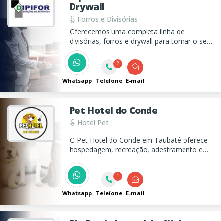
Drywall
Forros e Divisórias
Oferecemos uma completa linha de
divisórias, forros e drywall para tornar o seu
escritório um ambiente muito mais bonito,
confortável e produtivo.
2
Whatsapp
Telefone
E-mail
Pet Hotel do Conde
Hotel Pet
O Pet Hotel do Conde em Taubaté oferece
hospedagem, recreação, adestramento e
creche, para seu pet passar o dia sendo bem
cuidado!
1
Whatsapp
Telefone
E-mail