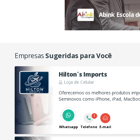
Abink Escola 
Empresas
Sugeridas para Você
Hilton´s Imports
Loja de Celular
Oferecemos os melhores produtos imp
Seminovos como iPhone, iPad, MacBoo
Entrega para todo o Brasil e com garant
1
Whatsapp
Telefone
E-mail