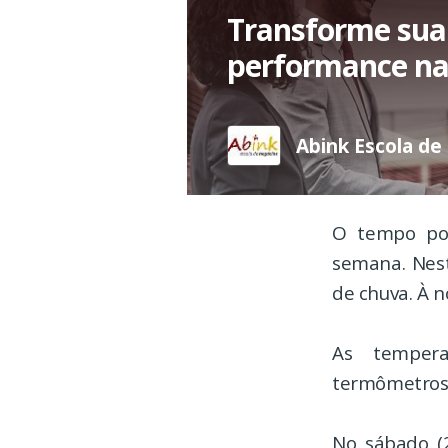
Transforme sua 
performance na
Abink Escola de
O tempo pod
semana. Nest
de chuva. À n
As temper
termômetros 
No sábado (2