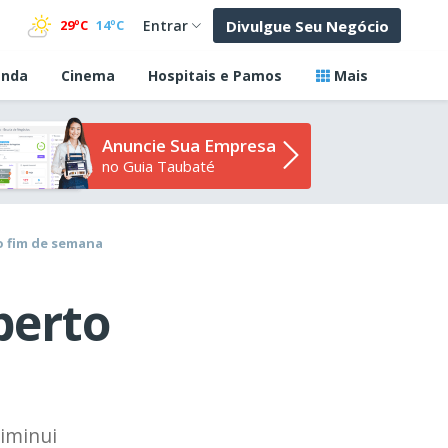
Divulgue Seu Negócio
29ºC
14ºC
Entrar
nda
Cinema
Hospitais e Pamos
Mais
Anuncie Sua Empresa
no Guia Taubaté
o fim de semana
berto
diminui