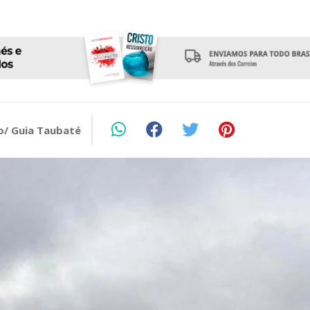
o/ Guia Taubaté