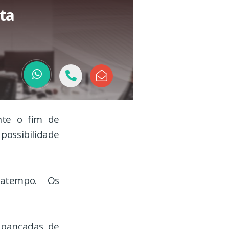
ta
nte o fim de
possibilidade
atempo. Os
m pancadas de