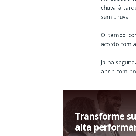
chuva à tard
sem chuva.
O tempo con
acordo com a 
Já na segunda
abrir, com pr
Transforme su
alta performa