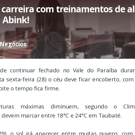
carreira com treinamentos de al
 Abink!
 Negócios
e continuar fechado no Vale do Paraíba dura
a sexta-feira (28) o céu deve ficar encoberto, com 
oite o tempo fica firme.
aturas máximas diminuem, segundo o Clim
devem marcar entre 18°C e 24°C em Taubaté.
9), o sol irá aparecer entre muitas nuvens, co