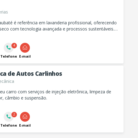
rias
ubaté é referência em lavanderia profissional, oferecendo
 seco com tecnologia avançada e processos sustentáveis.
as recebem o melhor cuidado, com eficiência e respeito ao
ente.
4
Telefone
E-mail
ca de Autos Carlinhos
cânica
eu carro com serviços de injeção eletrônica, limpeza de
or, câmbio e suspensão.
2
Telefone
E-mail