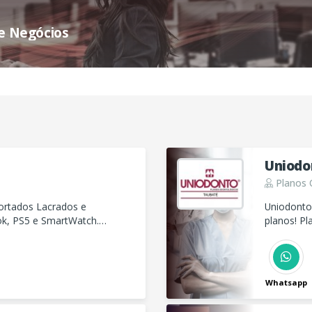
de Negócios
Uniodo
Planos 
ortados Lacrados e
Uniodonto
k, PS5 e SmartWatch.
planos! P
ia.
Whatsapp