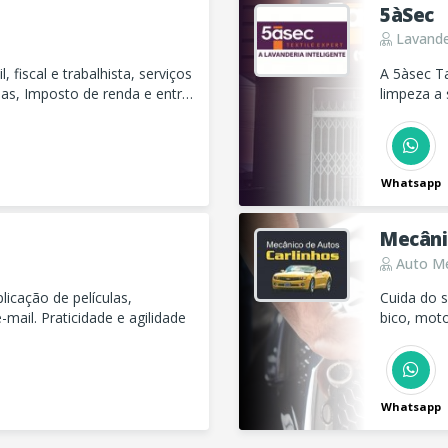
5àSec
Lavande
, fiscal e trabalhista, serviços
A 5àsec Ta
as, Imposto de renda e entre
limpeza a
Suas roup
meio ambi
Whatsapp
Mecâni
Auto Me
licação de películas,
Cuida do s
ail. Praticidade e agilidade
bico, mot
Whatsapp