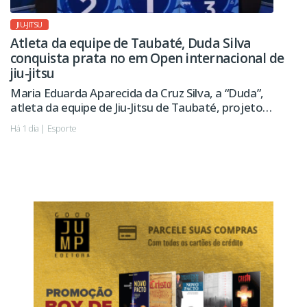
JIU-JITSU
Atleta da equipe de Taubaté, Duda Silva
conquista prata no em Open internacional de
jiu-jitsu
Maria Eduarda Aparecida da Cruz Silva, a “Duda”,
atleta da equipe de Jiu-Jitsu de Taubaté, projeto
esportivo apoiado pela Prefeitura, conquistou a
Há 1 dia | Esporte
medalha de prata no São Paulo International Open
IBJJF Jiu-Jitsu Championship 2026, realizado na cidade
de Barueri.