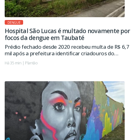
DENGUE
Hospital São Lucas é multado novamente por
focos da dengue em Taubaté
Prédio fechado desde 2020 recebeu multa de R$ 6,7
mil após a prefeitura identificar criadouros do
mosquito da dengue. Imóvel já havia sido autuado
Há 35 min | Plantão
pelo mesmo motivo em 2024.