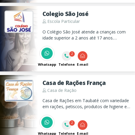
Colegio São José
Escola Particular
O Colégio São José atende a crianças com
idade superior a 2 anos até 17 anos.
Educação Infantil, Ensino Fundamental e
Ensino Médio em Taubaté.
2
Whatsapp
Telefone
E-mail
Casa de Rações França
Casa de Ração
Casa de Rações em Taubaté com variedade
em rações, petiscos, produtos de higiene e
beleza para cães, gatos, aves e peixes.
Trabalhamos com marcas como Royal,
2
Whiskas e Pedigree. Venha nos visitar!
Whatsapp
Telefone
E-mail