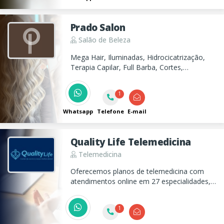
Prado Salon
Salão de Beleza
Mega Hair, Iluminadas, Hidrocicatrização,
Terapia Capilar, Full Barba, Cortes,
Coloração, Hidratação e Química. No Prado
Salon, cuidamos da sua beleza com técnica,
1
estilo e excelência!
Whatsapp
Telefone
E-mail
Quality Life Telemedicina
Telemedicina
Oferecemos planos de telemedicina com
atendimentos online em 27 especialidades,
incluindo consultas psicológicas. Plano
Pessoal Individual/Familia, Plano Empresarial
1
e Plano para Certificação NR-1.