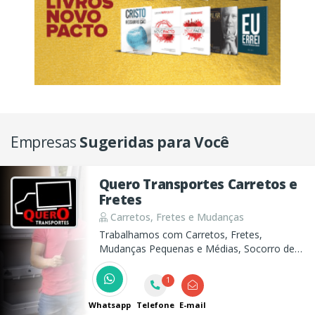
Empresas
Sugeridas para Você
Quero Transportes Carretos e
Fretes
Carretos, Fretes e Mudanças
Trabalhamos com Carretos, Fretes,
Mudanças Pequenas e Médias, Socorro de
Motos e Bicicletas Elétricas, assim como
descarte ecológico (móveis, madeiras,
1
entulho ensacado, eletrodomésticos e
demais resíduos).
Whatsapp
Telefone
E-mail