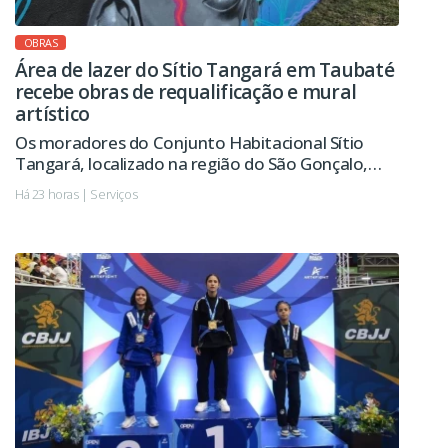
OBRAS
Área de lazer do Sítio Tangará em Taubaté
recebe obras de requalificação e mural
artístico
Os moradores do Conjunto Habitacional Sítio
Tangará, localizado na região do São Gonçalo,
passarão a contar em breve com uma área de lazer
Há 23 horas | Serviços
revitalizada, com novo playground, pista de
caminhada, calçamento e melhorias na iluminação
pública, entre outras ações.