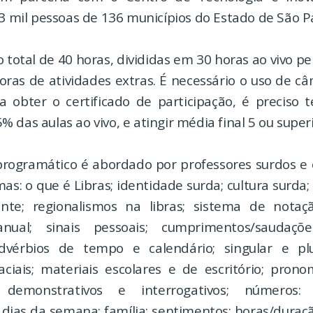
,3 mil pessoas de 136 municípios do Estado de São P
 total de 40 horas, divididas em 30 horas ao vivo p
oras de atividades extras. É necessário o uso de c
ra obter o certificado de participação, é preciso t
 das aulas ao vivo, e atingir média final 5 ou superi
rogramático é abordado por professores surdos e
as: o que é Libras; identidade surda; cultura surda
nte; regionalismos na libras; sistema de notaç
nual; sinais pessoais; cumprimentos/saudaçõe
advérbios de tempo e calendário; singular e plu
aciais; materiais escolares e de escritório; prono
, demonstrativos e interrogativos; números:
 dias da semana; família; sentimentos; horas/duraç