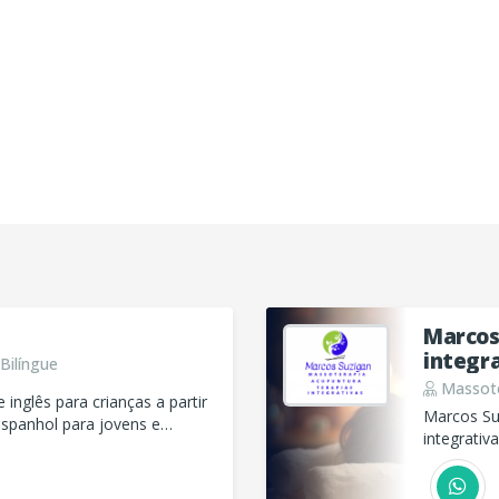
Marcos
integr
Bilíngue
Massote
 inglês para crianças a partir
Marcos Su
espanhol para jovens e
integrativ
 presencial e/ou online.
mente. At