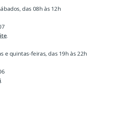
sábados, das 08h às 12h
07
ite
.
as e quintas-feiras, das 19h às 22h
06
i
.