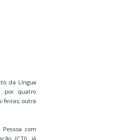
ito da Língua
as por quatro
-feiras; outra
da Pessoa com
ção (CTI), já