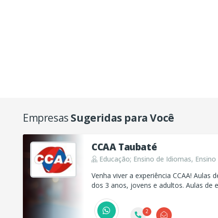
Empresas
Sugeridas para Você
CCAA Taubaté
Educação; Ensino de Idiomas, Ensino 
Venha viver a experiência CCAA! Aulas de
dos 3 anos, jovens e adultos. Aulas de 
adultos. Cursos para professores. Ensino
Intercâmbio. CCAA é assim que se fala!
2