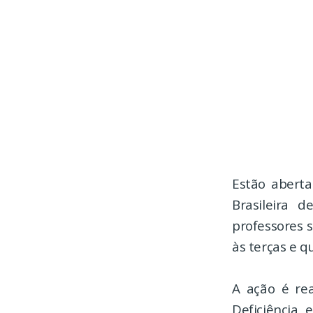
Estão aberta
Brasileira d
professores s
às terças e q
A ação é rea
Deficiência 