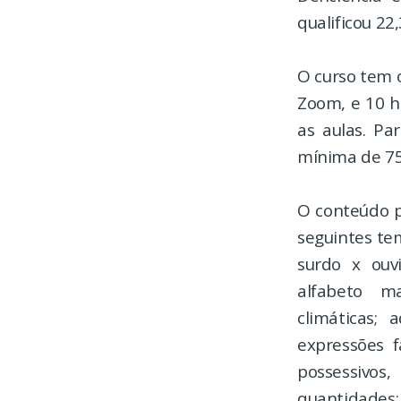
qualificou 22
O curso tem o
Zoom, e 10 h
as aulas. Pa
mínima de 75%
O conteúdo p
seguintes tem
surdo x ouvi
alfabeto ma
climáticas; 
expressões f
possessivos
quantidades;