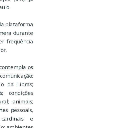
aulo.
ela plataforma
âmera durante
er frequência
or.
 contempla os
; comunicação:
ão da Libras;
s; condições
ral; animais;
mes pessoais,
 cardinais e
ão; ambientes