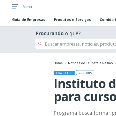
Menu
Guia de
Empresas
Produtos e Serviços
Comida &
Procurando
o quê?
Home
Notícias de Taubaté e Região
CULTURA
GRATUITOS
Instituto 
para curs
Programa busca formar pro