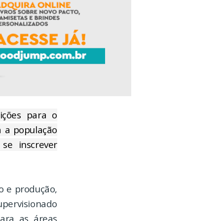
rições para o
a a população
se inscrever
co e produção,
upervisionado
para as áreas