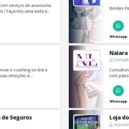
 com serviços de assessoria
Brindes P
is ! Faça-nos uma visita e
Whatsapp
Naiara 
Consulto
nose e coaching on-line e
Consultor
r suas emoções e
com palest
ecimento e equilíbrio
imagem co
Whatsapp
a de Seguros
Loja d
Acessóri