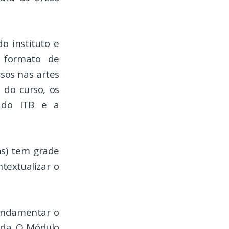
o instituto e
 formato de
sos nas artes
 do curso, os
o do ITB e a
as) tem grade
textualizar o
fundamentar o
ida. O Módulo