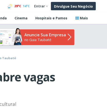
Divulgue Seu Negócio
29ºC
14ºC
Entrar
nda
Cinema
Hospitais e Pamos
Mais
Anuncie Sua Empresa
no Guia Taubaté
em Taubaté
 abre vagas
cultural