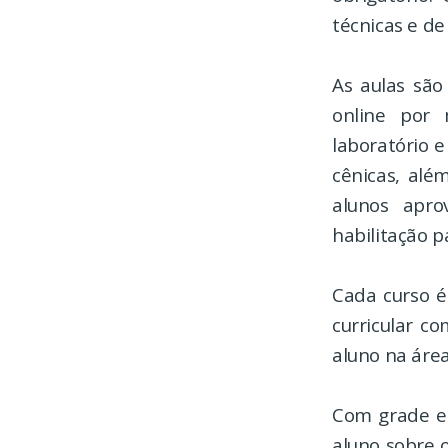
técnicas e de
As aulas são
online por
laboratório 
cênicas, alé
alunos apro
habilitação pa
Cada curso é
curricular c
aluno na área
Com grade es
aluno sobre 