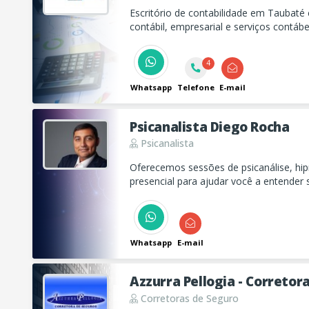
Escritório de contabilidade em Taubaté
contábil, empresarial e serviços contábe
conheça nosso escritório!
4
Whatsapp
Telefone
E-mail
Psicanalista Diego Rocha
Psicanalista
Oferecemos sessões de psicanálise, hip
presencial para ajudar você a entende
relacionamentos, promovendo autoconh
emocional.
Whatsapp
E-mail
Azzurra Pellogia - Corretor
Corretoras de Seguro