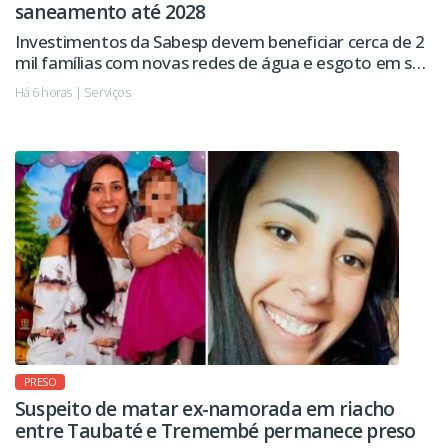
saneamento até 2028
Investimentos da Sabesp devem beneficiar cerca de 2
mil famílias com novas redes de água e esgoto em seis
regiões da cidade.
Há 6 horas | Serviços
PRESO
Suspeito de matar ex-namorada em riacho
entre Taubaté e Tremembé permanece preso