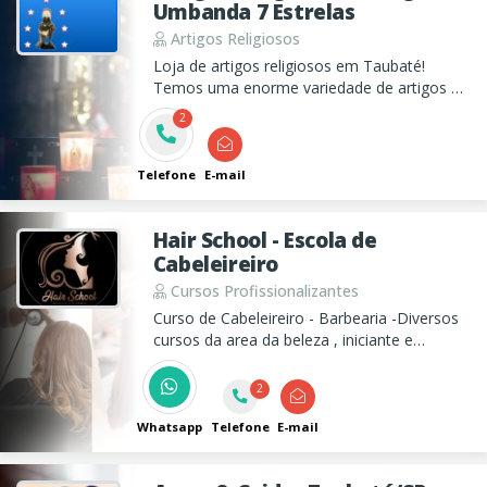
Umbanda 7 Estrelas
Artigos Religiosos
Loja de artigos religiosos em Taubaté!
Temos uma enorme variedade de artigos de
umbanda e candomblé, como velas por
2
quilo, cerâmicas e vidros decorativos,
incensos, ervas medicinais, imagens, etc.
Telefone
E-mail
Hair School - Escola de
Cabeleireiro
Cursos Profissionalizantes
Curso de Cabeleireiro - Barbearia -Diversos
cursos da area da beleza , iniciante e
aperfeiçoamentos.
2
Whatsapp
Telefone
E-mail