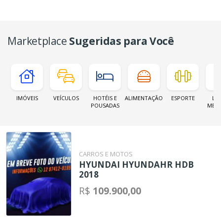
Marketplace
Sugeridas para Você
IMÓVEIS
VEÍCULOS
HOTÉIS E
ALIMENTAÇÃO
ESPORTE
LOJ
POUSADAS
MER
CARROS E MOTOS
HYUNDAI HYUNDAHR HDB
2018
R$
109.900,00