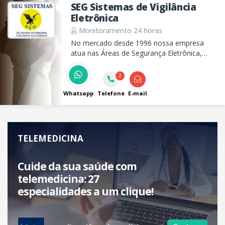
SEG Sistemas de Vigilância
Eletrônica
Monitoramento 24 horas
No mercado desde 1996 nossa empresa
atua nas Áreas de Segurança Eletrônica,
Automação, Telecomunicações e Faciliteis,
onde destacamos os Serviços de
2
Monitoramento 24 horas, Portaria Remota,
Pronta Reposta e Assistência Técnica.
Whatsapp
Telefone
E-mail
TELEMEDICINA
Cuide da sua saúde com
telemedicina: 27
especialidades a um clique!