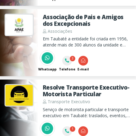
Associação de Pais e Amigos
dos Excepcionais
Associações
Em Taubaté a entidade foi criada em 1956,
atende mais de 300 alunos da unidade e
conta com atendimento nos sistemas
clínico, escolar e residencial.
3
Whatsapp
Telefone
E-mail
Resolve Transporte Executivo-
Motorista Particular
Transporte Executivo
Serviço de motorista particular e transporte
executivo em Taubaté: traslados, eventos,
aeroportos,hospitais,viagens,leva e traz e
entregas com conforto e segurança.
1