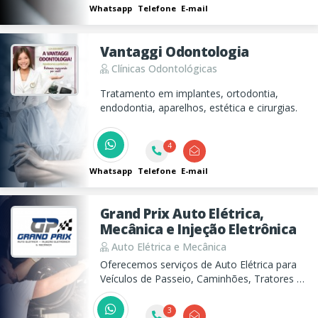
Whatsapp
Telefone
E-mail
Vantaggi Odontologia
Clínicas Odontológicas
Tratamento em implantes, ortodontia,
endodontia, aparelhos, estética e cirurgias.
4
Whatsapp
Telefone
E-mail
Grand Prix Auto Elétrica,
Mecânica e Injeção Eletrônica
Auto Elétrica e Mecânica
Oferecemos serviços de Auto Elétrica para
Veículos de Passeio, Caminhões, Tratores e
Máquina de Terraplanagem incluindo Motor
de Arranque, Bateria, Alternador, Injeção
3