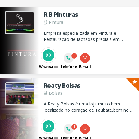
R B Pinturas
Pintura
Empresa especializada em Pintura e
Restauração de fachadas prediais em
Taubaté e Vale do Paraíba, além de
trabalhos emergenciais nas fachadas em
1
casos de infiltrações.
Whatsapp
Telefone
E-mail
Reaty Bolsas
Bolsas
A Reaty Bolsas é uma loja muito bem
localizada no coração de Taubaté,bem no
centro da nossa cidade e atende todos os
públicos,gostos,com variedade de
4
cores,marcas e modelos que você procura.
Whatsapp
Telefone
E-mail