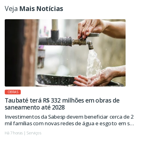
Veja
Mais Notícias
OBRAS
Taubaté terá R$ 332 milhões em obras de
saneamento até 2028
Investimentos da Sabesp devem beneficiar cerca de 2
mil famílias com novas redes de água e esgoto em seis
regiões da cidade.
Há 7 horas | Serviços