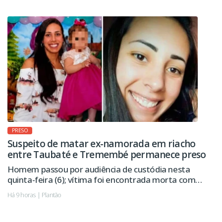
PRESO
Suspeito de matar ex-namorada em riacho
entre Taubaté e Tremembé permanece preso
Homem passou por audiência de custódia nesta
quinta-feira (6); vítima foi encontrada morta com
sinais de violência.
Há 9 horas | Plantão