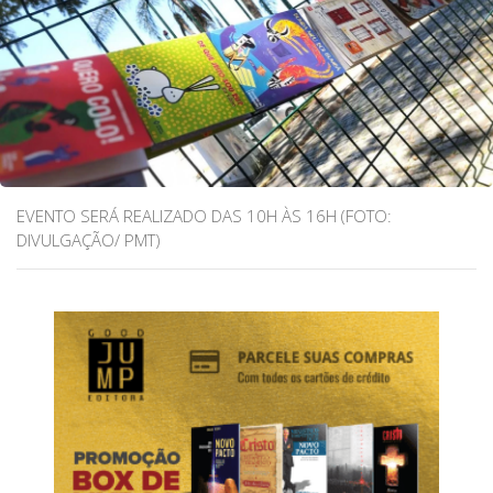
EVENTO SERÁ REALIZADO DAS 10H ÀS 16H (FOTO:
DIVULGAÇÃO/ PMT)