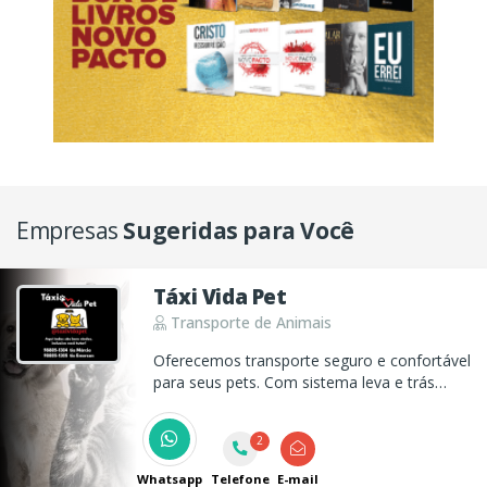
Empresas
Sugeridas para Você
Táxi Vida Pet
Transporte de Animais
Oferecemos transporte seguro e confortável
para seus pets. Com sistema leva e trás
para: consultas, vacinações, banhos e tosas,
castração, passeios e muito mais. Cuidamos
2
do seu pet como se fosse nosso! Com
responsabilidade e carinho.
Whatsapp
Telefone
E-mail