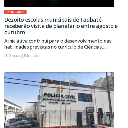
PLANETÁRIO
Dezoito escolas municipais de Taubaté
receberão visita de planetário entre agosto e
outubro
A iniciativa contribui para o desenvolvimento das
habilidades previstas no currículo de Ciências,
despertando a curiosidade, o pensamento
Há 2 horas | Educação
investigativo e o interesse pela ciência.