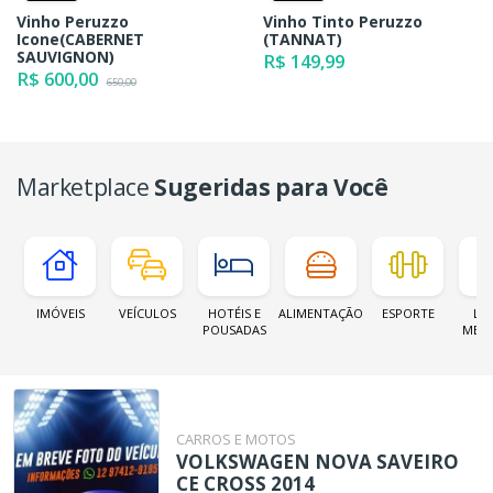
Vinho Peruzzo
Vinho Tinto Peruzzo
Icone(CABERNET
(TANNAT)
SAUVIGNON)
R$ 149,99
R$ 600,00
650,00
Marketplace
Sugeridas para Você
IMÓVEIS
VEÍCULOS
HOTÉIS E
ALIMENTAÇÃO
ESPORTE
LOJ
POUSADAS
MER
CARROS E MOTOS
VOLKSWAGEN NOVA SAVEIRO
CE CROSS 2014