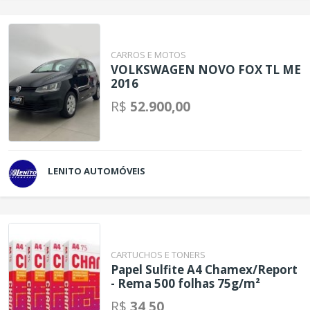
CARROS E MOTOS
VOLKSWAGEN NOVO FOX TL ME
2016
R$
52.900,00
LENITO AUTOMÓVEIS
CARTUCHOS E TONERS
Papel Sulfite A4 Chamex/Report
- Rema 500 folhas 75g/m²
R$
34,50