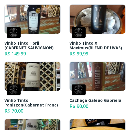
Vinho Tinto Torii
Vinho Tinto X
(CABERNET SAUVIGNON)
Maximus(BLEND DE UVAS)
R$ 149,99
R$ 99,99
Vinho Tinto
Cachaça Galeão Gabriela
Panizzon(Cabernet Franc)
R$ 90,00
R$ 70,00