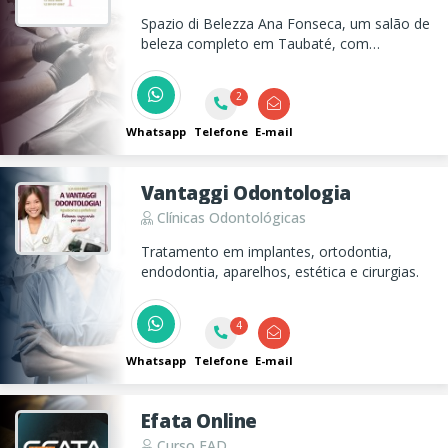
Spazio di Belezza Ana Fonseca, um salão de
beleza completo em Taubaté, com
atendimento de manicure e pedicure,
cabelereiros, depilação e massagens e
2
tambem com atendimento domiciliar!
Whatsapp
Telefone
E-mail
Vantaggi Odontologia
Clínicas Odontológicas
Tratamento em implantes, ortodontia,
endodontia, aparelhos, estética e cirurgias.
4
Whatsapp
Telefone
E-mail
Efata Online
Curso EAD