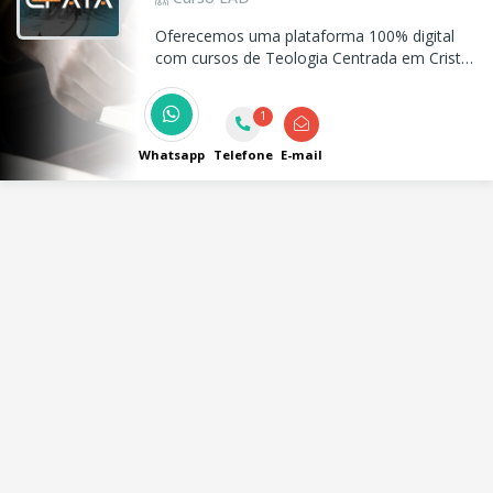
Oferecemos uma plataforma 100% digital
com cursos de Teologia Centrada em Cristo
e capacitação ministerial. Venha se
desenvolver conosco e alcançar novos
1
patamares em sua jornada de fé!
Whatsapp
Telefone
E-mail