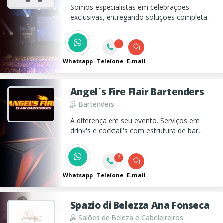
Somos especialistas em celebrações
exclusivas, entregando soluções completas
em DJ, sonorização e iluminação com alto
padrão técnico, estético e emocional.
1
Whatsapp
Telefone
E-mail
Angel´s Fire Flair Bartenders
Bartenders
A diferença em seu evento. Serviços em
drink's e cocktail's com estrutura de bar,
fogos indoor, performance de pirofagia e
drink's flambados.
2
Whatsapp
Telefone
E-mail
Spazio di Belezza Ana Fonseca
Salões de Beleza e Cabeleireiros