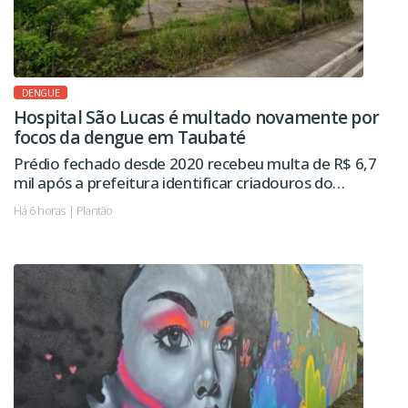
DENGUE
Hospital São Lucas é multado novamente por
focos da dengue em Taubaté
Prédio fechado desde 2020 recebeu multa de R$ 6,7
mil após a prefeitura identificar criadouros do
mosquito da dengue. Imóvel já havia sido autuado
Há 6 horas | Plantão
pelo mesmo motivo em 2024.