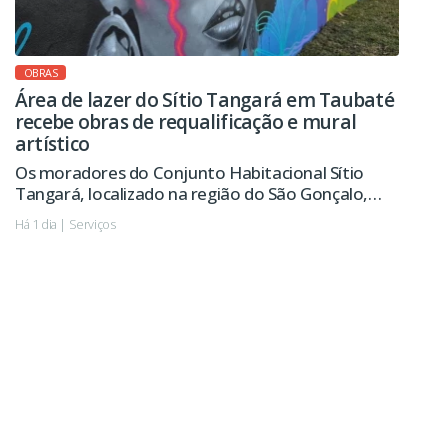
OBRAS
Área de lazer do Sítio Tangará em Taubaté
recebe obras de requalificação e mural
artístico
Os moradores do Conjunto Habitacional Sítio
Tangará, localizado na região do São Gonçalo,
passarão a contar em breve com uma área de lazer
Há 1 dia | Serviços
revitalizada, com novo playground, pista de
caminhada, calçamento e melhorias na iluminação
pública, entre outras ações.