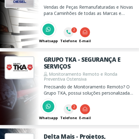
Vendas de Peças Remanufaturadas e Novas
para Caminhões de todas as Marcas e
Modelos, com uma equipe especializada e
treinada para atender as necessidades dos
2
clientes de forma rápida e eficaz.
Whatsapp
Telefone
E-mail
GRUPO TKA - SEGURANÇA E
SERVIÇOS
Monitoramento Remoto e Ronda
Preventiva Ostensiva
Precisando de Monitoramento Remoto? O
Grupo TKA, possui soluções personalizadas,
que aliada com a Ronda Ostensiva
Preventiva, coibimos ações de criminosos.
2
Conte conosco para proteger seu
patrimônio e garantir um sono tranquilo.
Whatsapp
Telefone
E-mail
Delta Mais - Projetos,