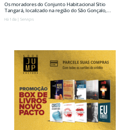
Os moradores do Conjunto Habitacional Sítio
Tangará, localizado na região do São Gonçalo,
passarão a contar em breve com uma área de lazer
Há 1 dia | Serviços
revitalizada, com novo playground, pista de
caminhada, calçamento e melhorias na iluminação
pública, entre outras ações.