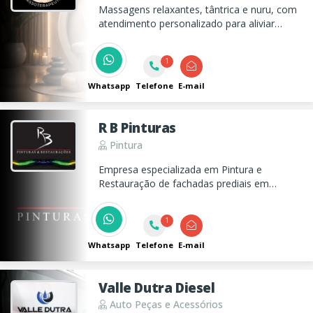
Massagens relaxantes, tântrica e nuru, com
atendimento personalizado para aliviar
tensões, reduzir o estresse e promover
bem-estar com acolhimento e
1
profissionalismo.
Whatsapp
Telefone
E-mail
R B Pinturas
Pintura
Empresa especializada em Pintura e
Restauração de fachadas prediais em
Taubaté e Vale do Paraíba, além de
trabalhos emergenciais nas fachadas em
1
casos de infiltrações.
Whatsapp
Telefone
E-mail
Valle Dutra Diesel
Auto Peças e Acessórios