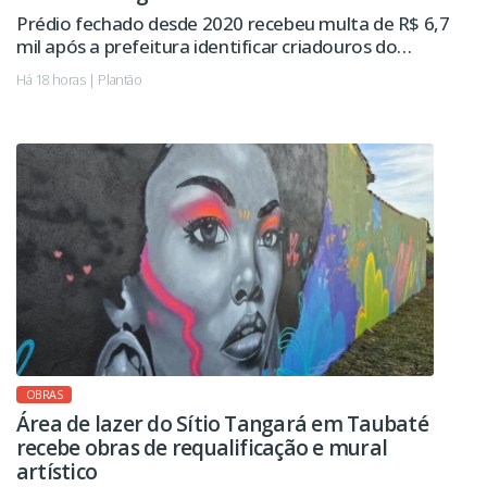
Prédio fechado desde 2020 recebeu multa de R$ 6,7
mil após a prefeitura identificar criadouros do
mosquito da dengue. Imóvel já havia sido autuado
Há 18 horas | Plantão
pelo mesmo motivo em 2024.
OBRAS
Área de lazer do Sítio Tangará em Taubaté
recebe obras de requalificação e mural
artístico