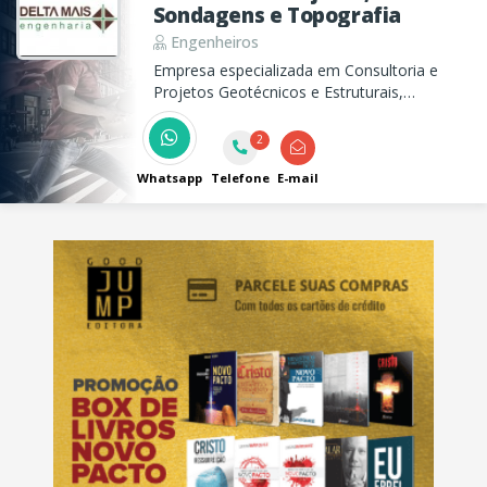
Sondagens e Topografia
Engenheiros
Empresa especializada em Consultoria e
Projetos Geotécnicos e Estruturais,
Topografia e Sondagens. Desenvolvemos
projetos de Fundações, Muros de Arrimo,
2
Terraplenagem, Drenagem, Pavimentação,
Concreto Armado, Estruturas Metálicas e
Whatsapp
Telefone
E-mail
Alvenaria Estrutural.