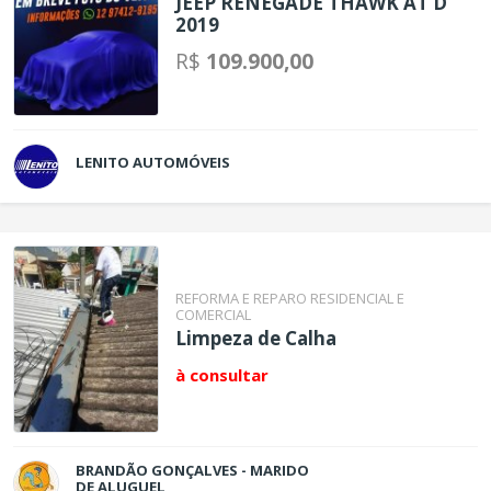
JEEP RENEGADE THAWK AT D
2019
R$
109.900,00
LENITO AUTOMÓVEIS
REFORMA E REPARO RESIDENCIAL E
COMERCIAL
Limpeza de Calha
à consultar
BRANDÃO GONÇALVES - MARIDO
DE ALUGUEL