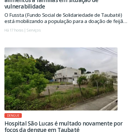
vulnerabilidade
O Fussta (Fundo Social de Solidariedade de Taubaté)
está mobilizando a população para a doação de feijão,
óleo e macarrão, alimentos essenciais na composição
Há 17 horas | Serviços
dos kits distribuídos pelo Banco de Alimentos às
famílias em situação de vulnerabilidade social e às
instituições assistenciais do município.
DENGUE
Hospital São Lucas é multado novamente por
focos da dengue em Taubaté