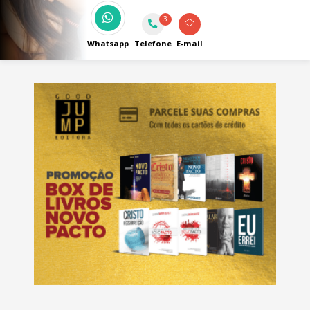
avançada, atendimento personalizado e
3
qualidade em todas as especialidades
odontológicas.
Whatsapp
Telefone
E-mail