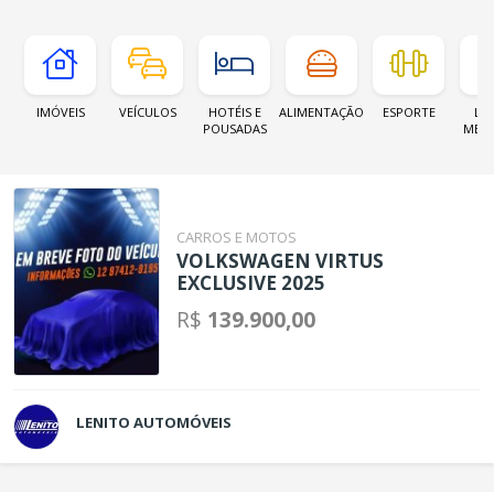
IMÓVEIS
VEÍCULOS
HOTÉIS E
ALIMENTAÇÃO
ESPORTE
LOJ
POUSADAS
MER
CARROS E MOTOS
VOLKSWAGEN VIRTUS
EXCLUSIVE 2025
R$
139.900,00
LENITO AUTOMÓVEIS