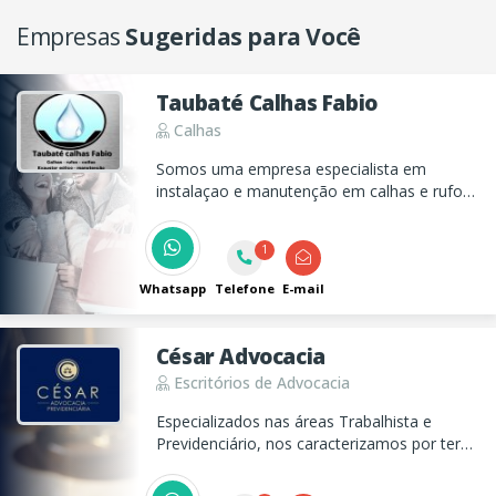
Empresas
Sugeridas para Você
Taubaté Calhas Fabio
Calhas
Somos uma empresa especialista em
instalaçao e manutenção em calhas e rufos
coifas e exaustor eólicos em Taubaté
1
Whatsapp
Telefone
E-mail
César Advocacia
Escritórios de Advocacia
Especializados nas áreas Trabalhista e
Previdenciário, nos caracterizamos por ter
soluções mais rápidas e acessíveis, seja nas
soluções extrajudiciais ou nas demandas