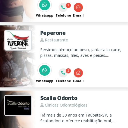
Sensitive para bem-estar profundo. Agende
1
agora!
Whatsapp
Telefone
E-mail
Peperone
Restaurante
Servimos almoço ao peso, jantar a la carte,
pizzas, massas, filés, aves e peixes.
Ambiente aconchegante com varanda ao ar
livre.
2
Whatsapp
Telefone
E-mail
Scalla Odonto
Clínicas Odontológicas
Há mais de 30 anos em Taubaté-SP, a
Scallaodonto oferece reabilitação oral,
estética dental e ortodontia com tecnologia