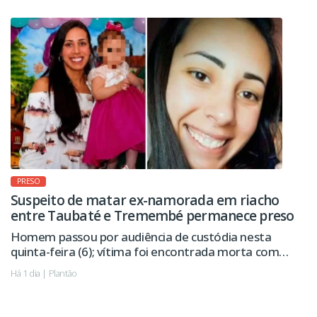
PRESO
Suspeito de matar ex-namorada em riacho
entre Taubaté e Tremembé permanece preso
Homem passou por audiência de custódia nesta
quinta-feira (6); vítima foi encontrada morta com
sinais de violência.
Há 1 dia | Plantão