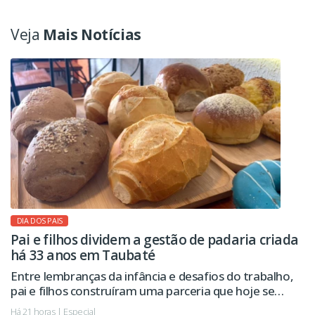
Veja
Mais Notícias
DIA DOS PAIS
Pai e filhos dividem a gestão de padaria criada
há 33 anos em Taubaté
Entre lembranças da infância e desafios do trabalho,
pai e filhos construíram uma parceria que hoje se
estende à administração da empresa.
Há 21 horas | Especial