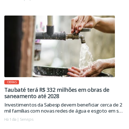
OBRAS
Taubaté terá R$ 332 milhões em obras de
saneamento até 2028
Investimentos da Sabesp devem beneficiar cerca de 2
mil famílias com novas redes de água e esgoto em seis
regiões da cidade.
Há 1 dia | Serviços