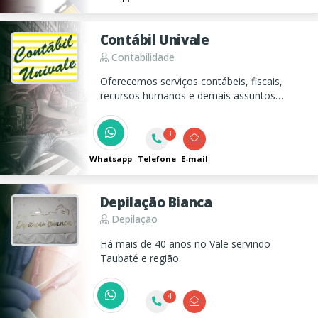
Contábil Univale
Contabilidade
Oferecemos serviços contábeis, fiscais,
recursos humanos e demais assuntos
relacionados ao produtor rural, além de
abertura, alterações e baixas de empresas.
3
Whatsapp
Telefone
E-mail
Depilação Bianca
Depilação
Há mais de 40 anos no Vale servindo
Taubaté e região.
4