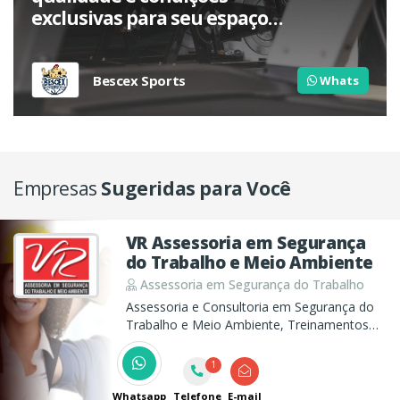
exclusivas para seu espaço
fitness.
Bescex Sports
Whats
Empresas
Sugeridas para Você
VR Assessoria em Segurança
do Trabalho e Meio Ambiente
Assessoria em Segurança do Trabalho
Assessoria e Consultoria em Segurança do
Trabalho e Meio Ambiente, Treinamentos
em atendimento a todas as NR´s, Projetos
de Linha de Vida, E-social entre outros
1
Serviços de Segurança do Trabalho e Meio
Ambiente
Whatsapp
Telefone
E-mail