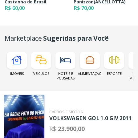
Castanha do Brasil
Panizzon(ANCELLOTTA)
R$ 60,00
R$ 70,00
Marketplace
Sugeridas para Você
IMÓVEIS
VEÍCULOS
HOTÉIS E
ALIMENTAÇÃO
ESPORTE
LOJ
POUSADAS
MER
CARROS E MOTOS
VOLKSWAGEN GOL 1.0 GIV 2011
R$
23.900,00