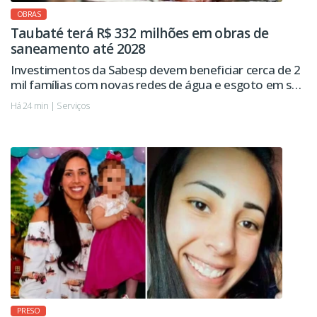
OBRAS
Taubaté terá R$ 332 milhões em obras de
saneamento até 2028
Investimentos da Sabesp devem beneficiar cerca de 2
mil famílias com novas redes de água e esgoto em seis
regiões da cidade.
Há 24 min | Serviços
PRESO