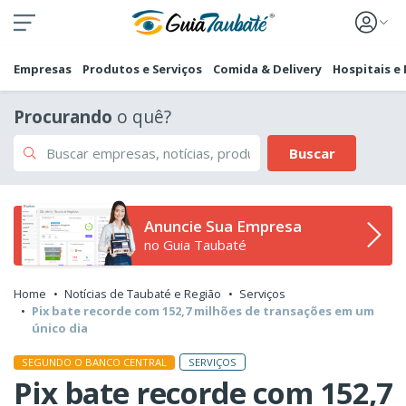
Empresas
Produtos e Serviços
Comida & Delivery
Hospitais e
Procurando
o quê?
Buscar
Anuncie Sua Empresa
no Guia Taubaté
Home
Notícias de Taubaté e Região
Serviços
Pix bate recorde com 152,7 milhões de transações em um
único dia
SERVIÇOS
SEGUNDO O BANCO CENTRAL
Pix bate recorde com 152,7