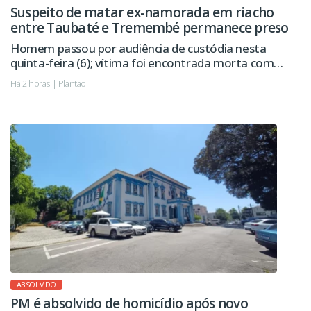
Suspeito de matar ex-namorada em riacho
entre Taubaté e Tremembé permanece preso
Homem passou por audiência de custódia nesta
quinta-feira (6); vítima foi encontrada morta com
sinais de violência.
Há 2 horas | Plantão
ABSOLVIDO
PM é absolvido de homicídio após novo