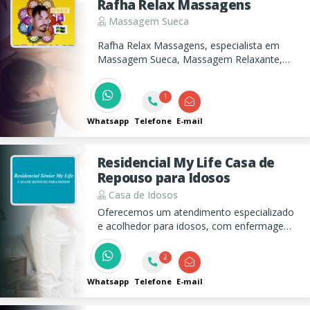
Rafha Relax Massagens
Massagem Sueca
Rafha Relax Massagens, especialista em
Massagem Sueca, Massagem Relaxante,
Massagem Terapêutica, Massagem
Sensitive para bem-estar profundo. Agende
1
agora!
Whatsapp
Telefone
E-mail
Residencial My Life Casa de
Repouso para Idosos
Casa de Idosos
Oferecemos um atendimento especializado
e acolhedor para idosos, com enfermagem
24 horas, serviços de fisioterapia, nutrição e
atividades terapêuticas, garantindo
2
qualidade de vida e conforto aos nossos
residentes.
Whatsapp
Telefone
E-mail