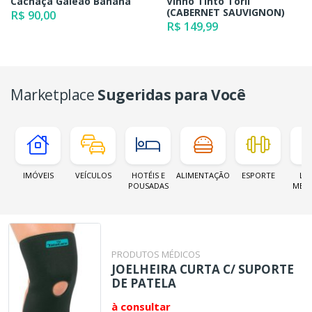
Cachaça Galeão Banana
Vinho Tinto Torii
(CABERNET SAUVIGNON)
R$ 90,00
R$ 149,99
Marketplace
Sugeridas para Você
IMÓVEIS
VEÍCULOS
HOTÉIS E
ALIMENTAÇÃO
ESPORTE
LOJ
POUSADAS
MER
PRODUTOS MÉDICOS
JOELHEIRA CURTA C/ SUPORTE
DE PATELA
à consultar