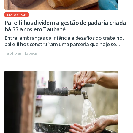
DIA DOS PAIS
Pai e filhos dividem a gestão de padaria criada
há 33 anos em Taubaté
Entre lembranças da infância e desafios do trabalho,
pai e filhos construíram uma parceria que hoje se
estende à administração da empresa.
Há 6 horas | Especial