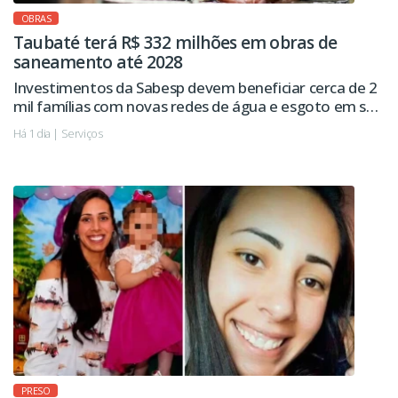
OBRAS
Taubaté terá R$ 332 milhões em obras de
saneamento até 2028
Investimentos da Sabesp devem beneficiar cerca de 2
mil famílias com novas redes de água e esgoto em seis
regiões da cidade.
Há 1 dia | Serviços
PRESO