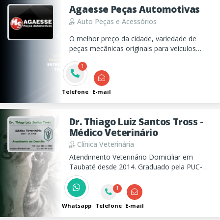
Agaesse Peças Automotivas
Auto Peças e Acessórios
O melhor preço da cidade, variedade de
peças mecânicas originais para veículos
nacionais e importados, profissionais
1
qualificados, estacionamento próprio.
Telefone
E-mail
Dr. Thiago Luiz Santos Tross -
Médico Veterinário
Clínica Veterinária
Atendimento Veterinário Domiciliar em
Taubaté desde 2014. Graduado pela PUC-
MG (2012)
1
Whatsapp
Telefone
E-mail