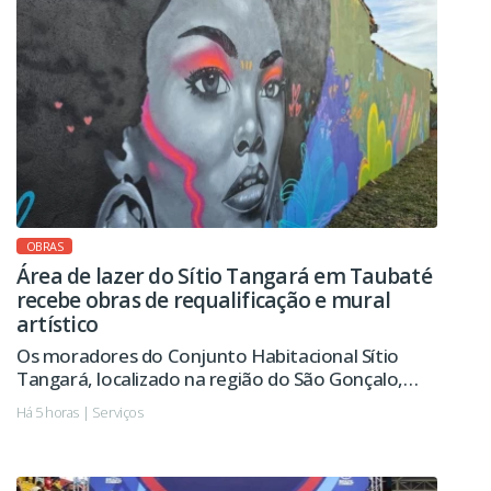
OBRAS
Área de lazer do Sítio Tangará em Taubaté
recebe obras de requalificação e mural
artístico
Os moradores do Conjunto Habitacional Sítio
Tangará, localizado na região do São Gonçalo,
passarão a contar em breve com uma área de lazer
Há 5 horas | Serviços
revitalizada, com novo playground, pista de
caminhada, calçamento e melhorias na iluminação
pública, entre outras ações.