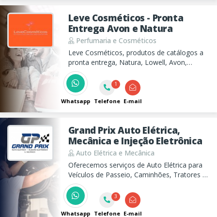
Leve Cosméticos - Pronta
Entrega Avon e Natura
Perfumaria e Cosméticos
Leve Cosméticos, produtos de catálogos a
pronta entrega, Natura, Lowell, Avon,
Eudora, Hinodê, Abelha Rainha, Jequiti, Mary
kay, O Boticário, Oui, Mawal e muito mais.
1
Whatsapp
Telefone
E-mail
Grand Prix Auto Elétrica,
Mecânica e Injeção Eletrônica
Auto Elétrica e Mecânica
Oferecemos serviços de Auto Elétrica para
Veículos de Passeio, Caminhões, Tratores e
Máquina de Terraplanagem incluindo Motor
de Arranque, Bateria, Alternador, Injeção
3
Eletrônica, etc. Além de Serviços de
Mecânica para Veículos de Passeio.
Whatsapp
Telefone
E-mail