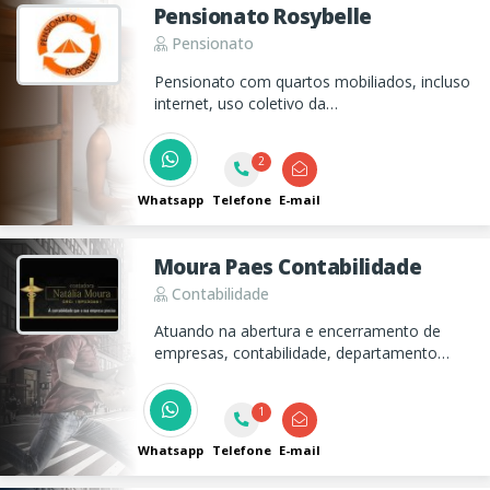
Pensionato Rosybelle
Pensionato
Pensionato com quartos mobiliados, incluso
internet, uso coletivo da
cozinha e lavanderia
2
Whatsapp
Telefone
E-mail
Moura Paes Contabilidade
Contabilidade
Atuando na abertura e encerramento de
empresas, contabilidade, departamento
pessoal, departamento fiscal, imposto de
renda de pessoa física e de pessoa jurídica.
1
Whatsapp
Telefone
E-mail