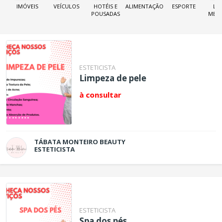
IMÓVEIS
VEÍCULOS
HOTÉIS E
ALIMENTAÇÃO
ESPORTE
LOJ
POUSADAS
MER
ESTETICISTA
Limpeza de pele
à consultar
TÁBATA MONTEIRO BEAUTY
ESTETICISTA
ESTETICISTA
Spa dos pés