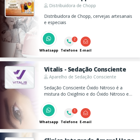
Distribuidora de Chopp
Distribuidora de Chopp, cervejas artesanais
e especiais
2
Whatsapp
Telefone
E-mail
Vitalis - Sedação Consciente
Aparelho de Sedação Consciente
Sedação Consciente Óxido Nitroso é a
mistura do Oxigênio e do Óxido Nitroso em
diferentes proporções e a inalação do
mesmo gera a analgesia em todo corpo a
1
nível de periósteo, é conforto para o
paciente e mais segurança para o
Whatsapp
Telefone
E-mail
profissional!