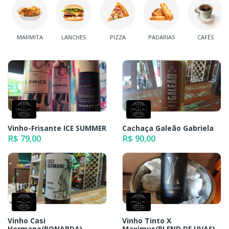
MARMITA
LANCHES
PIZZA
PADARIAS
CAFÉS
Vinho-Frisante ICE SUMMER
Cachaça Galeão Gabriela
R$ 79,00
R$ 90,00
Vinho Casi
Vinho Tinto X
Hermano(BONARDA)
Maximus(BLEND DE UVAS)