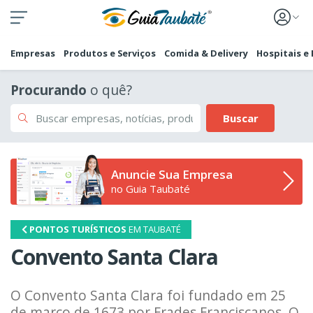
Empresas
Produtos e Serviços
Comida & Delivery
Hospitais e
Procurando
o quê?
Buscar
Anuncie Sua Empresa
no Guia Taubaté
PONTOS TURÍSTICOS
EM TAUBATÉ
Convento Santa Clara
O Convento Santa Clara foi fundado em 25
de março de 1673 por Frades Franciscanos. O