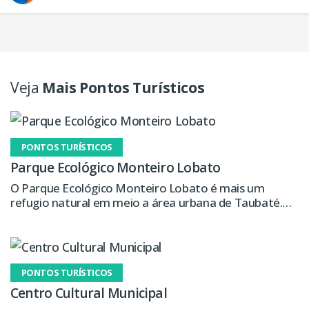
Veja
Mais Pontos Turísticos
PONTOS TURÍSTICOS
Parque Ecológico Monteiro Lobato
O Parque Ecológico Monteiro Lobato é mais um
refugio natural em meio a área urbana de Taubaté.
Com uma área de mais 98 mil m², sendo 60 mil m² de
mata, o local possui um amplo salão para exposições,
local para piqueniques, quiosques, playground, lago
artificial, pistas de skate e quadras esportivas que
PONTOS TURÍSTICOS
periodicamente oferecem atividades com orientação
de professores de educação física.
Centro Cultural Municipal