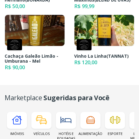
R$ 50,00
R$ 99,99
Cachaça Galeão Limão -
Vinho La Linha(TANNAT)
Umburana - Mel
R$ 120,00
R$ 90,00
Marketplace
Sugeridas para Você
IMÓVEIS
VEÍCULOS
HOTÉIS E
ALIMENTAÇÃO
ESPORTE
LOJ
POUSADAS
MER