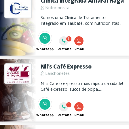
Clinica Integrada Amaral Haga
Nutricionista
Somos uma Clinica de Tratamento
Integrado em Taubaté, com nutricionistas e
várias outras especialidades prontos para te
atender e oferecer todo suporte que você
3
precisa!
Whatsapp
Telefone
E-mail
Nil's Café Expresso
Lanchonetes
Nil's Café o expresso mais rápido da cidade!
Café expresso, sucos de polpa,
refrigerantes, lanches, salgados, cestas de
café e outras delícias.
1
Whatsapp
Telefone
E-mail