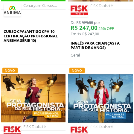
Cenaryum Cursos
FISK Taubaté
Anbima CPA (antigo
CPA-10), CPRO-R
(antigo CPA-20) e
De R$
329,00
por
CPRO-I (antigo CEA)
R$ 247,00
25% OFF
CURSO CPA (ANTIGO CPA-10 -
Em 1x R$ 247,00
CERTIFICAÇÃO PROFISSIONAL
ANBIMA SÉRIE 10)
INGLÊS PARA CRIANÇAS ( A
PARTIR DE 4 ANOS)
Geral
NOVO
NOVO
FISK Taubaté
FISK Taubaté