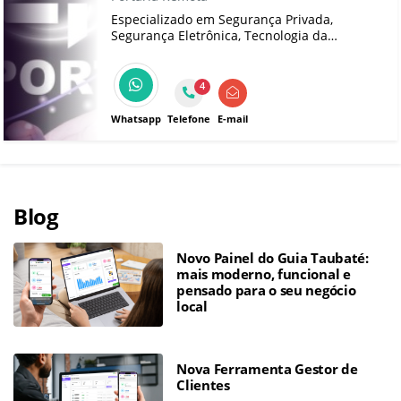
Especializado em Segurança Privada,
Segurança Eletrônica, Tecnologia da
Informação, Automação Industrial e Facilities.
Nossa equipe de profissionais altamente
qualificados oferece solução de alta
4
tecnologia para garantir proteção, eficiência
e inovação.
Whatsapp
Telefone
E-mail
Blog
Novo Painel do Guia Taubaté:
mais moderno, funcional e
pensado para o seu negócio
local
Nova Ferramenta Gestor de
Clientes