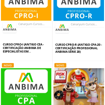
Cenaryum Cursos
Cenaryum Cursos
Anbima CPA (antigo
Anbima CPA (antigo
CPA-10), CPRO-R
CPA-10), CPRO-R
(antigo CPA-20) e
(antigo CPA-20) e
CPRO-I (antigo CEA)
CPRO-I (antigo CEA)
CURSO CPRO-I (ANTIGO CEA -
CURSO CPRO-R (ANTIGO CPA-20 -
CERTIFICAÇÃO ANBIMA DE
CERTIFICAÇÃO PROFISSIONAL
ESPECIALISTAS EM
ANBIMA SÉRIE 20)
INVESTIMENTO)
NOVO
NOVO