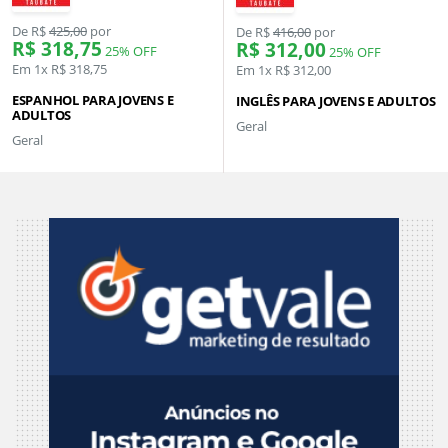
De R$
425,00
por
De R$
416,00
por
R$ 318,75
R$ 312,00
25% OFF
25% OFF
Em 1x R$ 318,75
Em 1x R$ 312,00
ESPANHOL PARA JOVENS E
INGLÊS PARA JOVENS E ADULTOS
ADULTOS
Geral
Geral