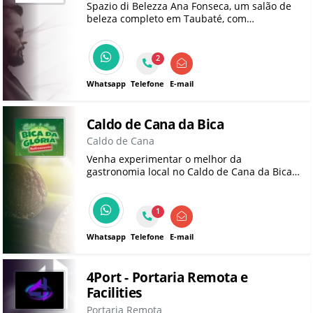
Spazio di Belezza Ana Fonseca, um salão de
beleza completo em Taubaté, com
atendimento de manicure e pedicure,
cabelereiros, depilação e massagens e
tambem com atendimento domiciliar!
2
Whatsapp
Telefone
E-mail
Caldo de Cana da Bica
Caldo de Cana
Venha experimentar o melhor da
gastronomia local no Caldo de Cana da Bica:
pastéis irresistíveis, caldo de cana
refrescante e muito mais!
1
Whatsapp
Telefone
E-mail
4Port - Portaria Remota e
Facilities
Portaria Remota