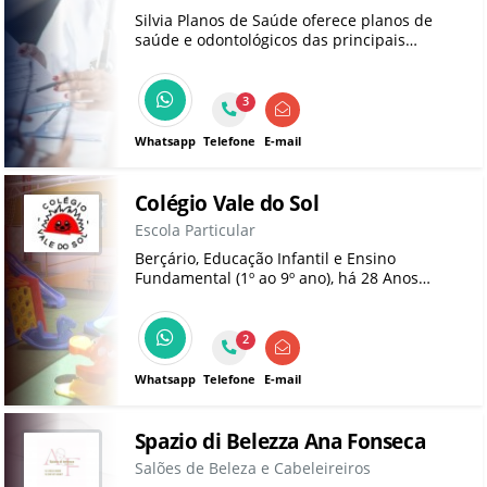
Silvia Planos de Saúde oferece planos de
saúde e odontológicos das principais
operadoras como Sulamérica, Santa Casa
Saúde, Porto Saúde, Bradesco Saúde,
Hapvida, entre outras. Trabalhamos com
3
planos individuais, fisico e empresarial.
Whatsapp
Telefone
E-mail
Colégio Vale do Sol
Escola Particular
Berçário, Educação Infantil e Ensino
Fundamental (1º ao 9º ano), há 28 Anos
ensinando com dedicação e carinho!
2
Whatsapp
Telefone
E-mail
Spazio di Belezza Ana Fonseca
Salões de Beleza e Cabeleireiros