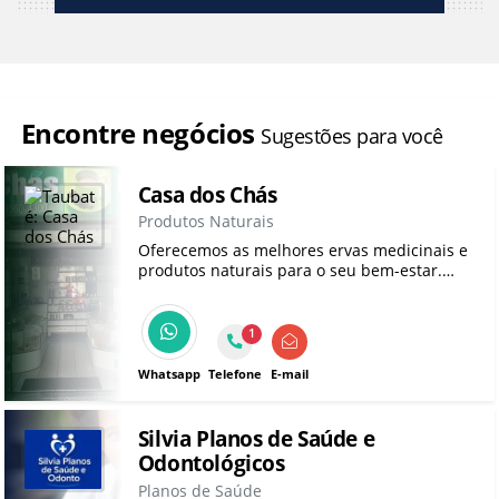
Encontre negócios
Sugestões para você
Casa dos Chás
Produtos Naturais
Oferecemos as melhores ervas medicinais e
produtos naturais para o seu bem-estar.
Com mais de 15 anos de experiência em
Taubaté, somos a sua escolha para
castanhas, mel e farinhas especiais.
1
Whatsapp
Telefone
E-mail
Silvia Planos de Saúde e
Odontológicos
Planos de Saúde