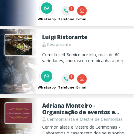
entrega via WhatsApp e qualidade garantida
1
desde 2004!
Whatsapp
Telefone
E-mail
Luigi Ristorante
Restaurante
Comida self-Service por kilo, mais de 60
variedades, churrasco com picanha a preço
de Buffet e disk marmitex. Estacionamento
gratuito.
3
Whatsapp
Telefone
E-mail
Adriana Monteiro -
Organização de eventos e
Cerimonialista
Cerimonialista e Mestre de Cerimonias
Cerimonialista e Mestre de Cerimonias -
Elaboramos o casamento dos seus sonhos