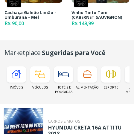
Cachaça Galeão Limão -
Vinho Tinto Torii
Umburana - Mel
(CABERNET SAUVIGNON)
R$ 90,00
R$ 149,99
Marketplace
Sugeridas para Você
IMÓVEIS
VEÍCULOS
HOTÉIS E
ALIMENTAÇÃO
ESPORTE
LOJ
POUSADAS
MER
CARROS E MOTOS
HYUNDAI CRETA 16A ATTITU
2018