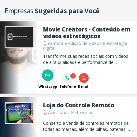
Empresas
Sugeridas para Você
Movie Creators - Conteúdo em
videos estratégicos
captura e edição de videos e estratégia
digital
Transforme suas redes sociais com vídeos
de alta qualidade e performance de
marketing digital personalizadas com a
Movie Creators.
1
Whatsapp
Telefone
E-mail
Loja do Controle Remoto
Acessórios Eletrônicos
Conserto e venda de controles remotos de
todas as marcas, além de pilhas, baterias,
fones, antenas e mais. Atendimento ágil,