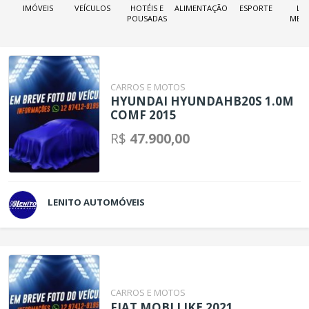
IMÓVEIS
VEÍCULOS
HOTÉIS E
ALIMENTAÇÃO
ESPORTE
LOJ
POUSADAS
MER
CARROS E MOTOS
HYUNDAI HYUNDAHB20S 1.0M
COMF 2015
R$
47.900,00
LENITO AUTOMÓVEIS
CARROS E MOTOS
FIAT MOBI LIKE 2021