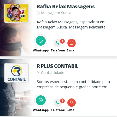
Rafha Relax Massagens
Massagem Sueca
Rafha Relax Massagens, especialista em
Massagem Sueca, Massagem Relaxante,
Massagem Terapêutica, Massagem
Sensitive para bem-estar profundo. Agende
1
agora!
Whatsapp
Telefone
E-mail
R PLUS CONTABIL
Contabilidade
Somos especialistas em contabilidade para
empresas de pequeno e grande porte em
qualquer ramo de atividade. Com mais de 12
anos de experiência no mercado contábil,
3
estamos prontos para atender todas as
suas necessidades.
Whatsapp
Telefone
E-mail