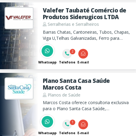
Valefer Taubaté Comércio de
Produtos Siderugicos LTDA
Serralherias e Serralheiros
Barras Chatas, Cantoneiras, Tubos, Chapas,
Viga U,Telhas Galvanizadas, Ferro para
serralheria em Taubaté
2
Whatsapp
Telefone
E-mail
Plano Santa Casa Saúde
Marcos Costa
Planos de Saúde
Marcos Costa oferece consultoria exclusiva
para o Plano Santa Casa Saúde,
proporcionando atendimento de qualidade e
segurança pois é consultor direto da
1
operadora. Entre em contato para saber
mais e receber um orçamento.
Whatsapp
Telefone
E-mail