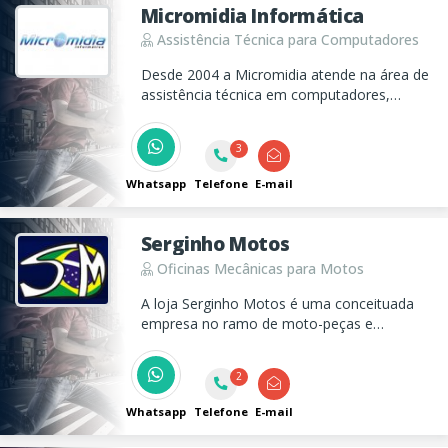
Micromidia Informática
Assistência Técnica para Computadores
Desde 2004 a Micromidia atende na área de
assistência técnica em computadores,
notebook, e monitores todo Vale do
Paraíba.
3
Whatsapp
Telefone
E-mail
Serginho Motos
Oficinas Mecânicas para Motos
A loja Serginho Motos é uma conceituada
empresa no ramo de moto-peças e
manutenção, atuando há mais de 25 anos.
2
Whatsapp
Telefone
E-mail