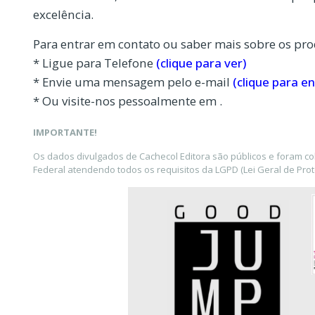
excelência.
Para entrar em contato ou saber mais sobre os pro
* Ligue para Telefone
(clique para ver)
* Envie uma mensagem pelo e-mail
(clique para en
* Ou visite-nos pessoalmente em .
IMPORTANTE!
Os dados divulgados de Cachecol Editora são públicos e foram c
Federal atendendo todos os requisitos da LGPD (Lei Geral de Pro