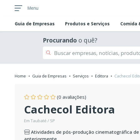
Menu
Guia de
Empresas
Produtos e Serviços
Comida &
Procurando
o quê?
Home
Guia de Empresas
Serviços
Editora
Cachecol Edit
(0 avaliações)
Cachecol Editora
Em Taubaté / SP
Atividades de pós-produção cinematográfica de 
anteriormente