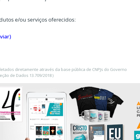
dutos e/ou serviços oferecidos:
viar)
oletados diretamente através da base pública de CNPJs do Governo
teção de Dados 13.709/2018 )