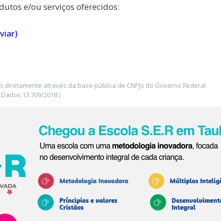
dutos e/ou serviços oferecidos:
viar)
os diretamente através da base pública de CNPJs do Governo Federal
 Dados 13.709/2018 )