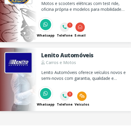
Motos e scooters elétricas com test ride,
oficina própria e modelos para mobilidade
urbana. Conheça a E-VOLTZ SCOOTERS
ELÉTRICAS e fale agora!
1
Whatsapp
Telefone
E-mail
Lenito Automóveis
Carros e Motos
Lenito Automóveis oferece veículos novos e
semi-novos com garantia, qualidade e
atendimento especializado em vendas e
pós-venda. Realize seu sonho de ter o carro
3
ideal conosco!
Whatsapp
Telefone
Veículos