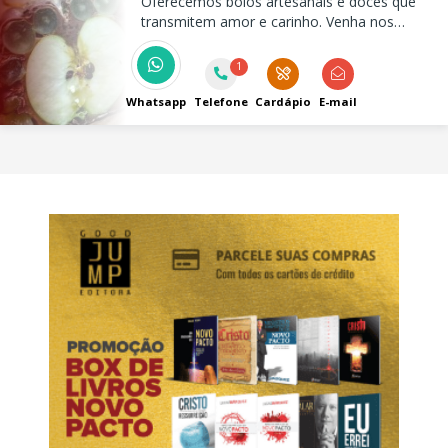
Oferecemos bolos artesanais e doces que
transmitem amor e carinho. Venha nos
visitar e descubra nossas delícias para tornar
seus momentos ainda mais especiais!
1
Whatsapp
Telefone
Cardápio
E-mail