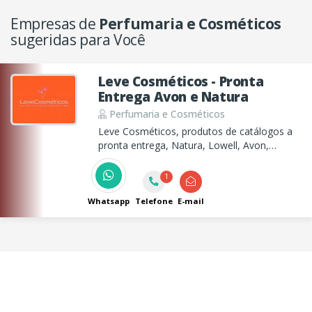
Empresas de
Perfumaria e Cosméticos
sugeridas para Você
Leve Cosméticos - Pronta
Entrega Avon e Natura
Perfumaria e Cosméticos
Leve Cosméticos, produtos de catálogos a
pronta entrega, Natura, Lowell, Avon,
Eudora, Hinodê, Abelha Rainha, Jequiti, Mary
kay, O Boticário, Oui, Mawal e muito mais.
1
Whatsapp
Telefone
E-mail