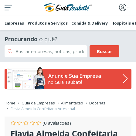
Empresas
Produtos e Serviços
Comida & Delivery
Hospitais e
Procurando
o quê?
Buscar
Anuncie Sua Empresa
no Guia Taubaté
Home
Guia de Empresas
Alimentação
Docerias
Flavia Almeida Confeitaria Artesanal
(0 avaliações)
Flavia Almeida Confeitaria