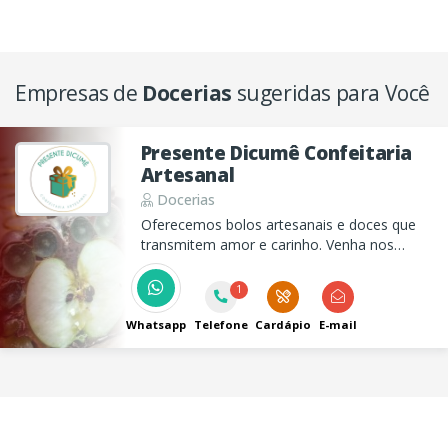
Empresas de
Docerias
sugeridas para Você
Presente Dicumê Confeitaria
Artesanal
Docerias
Oferecemos bolos artesanais e doces que
transmitem amor e carinho. Venha nos
visitar e descubra nossas delícias para tornar
seus momentos ainda mais especiais!
1
Whatsapp
Telefone
Cardápio
E-mail