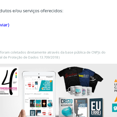
dutos e/ou serviços oferecidos:
viar)
foram coletados diretamente através da base pública de CNPJs do
l de Proteção de Dados 13.709/2018 )